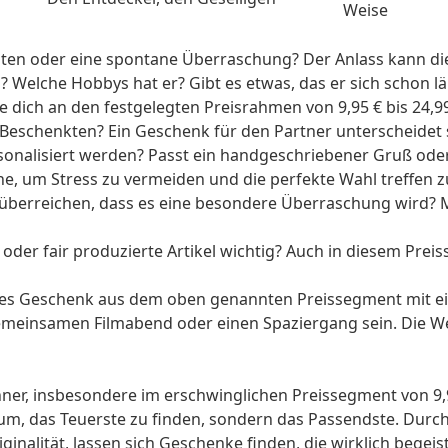
Weise
ten oder eine spontane Überraschung? Der Anlass kann di
 Welche Hobbys hat er? Gibt es etwas, das er sich schon
 dich an den festgelegten Preisrahmen von 9,95 € bis 24,9
Beschenkten? Ein Geschenk für den Partner unterscheidet s
onalisiert werden? Passt ein handgeschriebener Gruß ode
e, um Stress zu vermeiden und die perfekte Wahl treffen 
überreichen, dass es eine besondere Überraschung wird? M
 oder fair produzierte Artikel wichtig? Auch in diesem Pre
ches Geschenk aus dem oben genannten Preissegment mit e
emeinsamen Filmabend oder einen Spaziergang sein. Die Wer
r, insbesondere im erschwinglichen Preissegment von 9,95 
rum, das Teuerste zu finden, sondern das Passendste. Durch
ginalität, lassen sich Geschenke finden, die wirklich begei