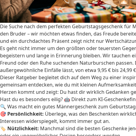
Die Suche nach dem perfekten Geburtstagsgeschenk für Mä
den Bruder – wir möchten etwas finden, das Freude bereitet
und ein durchdachtes Präsent zeigt nicht nur Wertschätzu
Es geht nicht immer um den größten oder teuersten Gegenst
begeistern und lange in Erinnerung bleiben. Wir tauchen ein
Freund oder den Ruhe suchenden Naturburschen passen. D
außergewöhnliche Einfälle lässt, von etwa 9,95 € bis 24,99 €
Dieser Ratgeber begleitet dich auf dem Weg zu einer inspi
gemeinsam entdecken, wie du mit kleinen Aufmerksamkeit
Herzen kommt und zeigt: Du hast dir wirklich Gedanken g
Hast du es besonders eilig?
🤖 Direkt zum KI-Geschenkefin
🔍 Was macht ein gutes Männergeschenk zum Geburtstag
🎯
Persönlichkeit:
Überlege, was den Beschenkten wirklic
Interessen widerspiegelt, kommt immer gut an.
🏷️
Nützlichkeit:
Manchmal sind die besten Geschenke jene,
oder ein ungewöhnliches Design besonders werden.