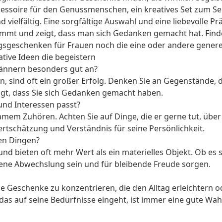
ccessoire für den Genussmenschen, ein kreatives Set zum Se
d vielfältig. Eine sorgfältige Auswahl und eine liebevolle 
kommt und zeigt, dass man sich Gedanken gemacht hat. Find
gsgeschenken für Frauen
noch die eine oder andere generel
tive Ideen die begeistern
ännern besonders gut an?
n, sind oft ein großer Erfolg. Denken Sie an Gegenstände, 
igt, dass Sie sich Gedanken gemacht haben.
und Interessen passt?
em Zuhören. Achten Sie auf Dinge, die er gerne tut, über d
rtschätzung und Verständnis für seine Persönlichkeit.
len Dingen?
und bieten oft mehr Wert als ein materielles Objekt. Ob e
mene Abwechslung sein und für bleibende Freude sorgen.
che Geschenke zu konzentrieren, die den Alltag erleichtern 
as auf seine Bedürfnisse eingeht, ist immer eine gute Wah