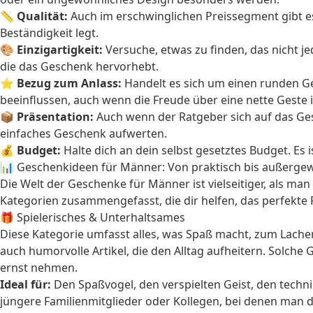
📏
Qualität:
Auch im erschwinglichen Preissegment gibt es
Beständigkeit legt.
🎨
Einzigartigkeit:
Versuche, etwas zu finden, das nicht j
die das Geschenk hervorhebt.
⭐
Bezug zum Anlass:
Handelt es sich um einen runden Ge
beeinflussen, auch wenn die Freude über eine nette Geste 
📦
Präsentation:
Auch wenn der Ratgeber sich auf das Gesch
einfaches Geschenk aufwerten.
💰
Budget:
Halte dich an dein selbst gesetztes Budget. Es 
📊 Geschenkideen für Männer: Von praktisch bis außerge
Die Welt der Geschenke für Männer ist vielseitiger, als ma
Kategorien zusammengefasst, die dir helfen, das perfekte P
🎁 Spielerisches & Unterhaltsames
Diese Kategorie umfasst alles, was Spaß macht, zum Lachen
auch humorvolle Artikel, die den Alltag aufheitern. Solch
ernst nehmen.
Ideal für:
Den Spaßvogel, den verspielten Geist, den tech
jüngere Familienmitglieder oder Kollegen, bei denen man 