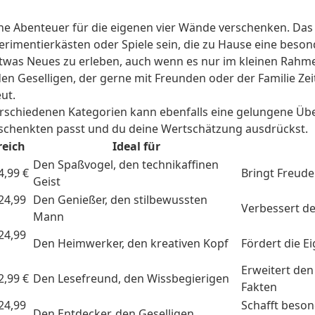
ine Abenteuer für die eigenen vier Wände verschenken. Das
erimentierkästen oder Spiele sein, die zu Hause eine beso
twas Neues zu erleben, auch wenn es nur im kleinen Rahme
 Geselligen, der gerne mit Freunden oder der Familie Zeit
ut.
schiedenen Kategorien kann ebenfalls eine gelungene Über
eschenkten passt und du deine Wertschätzung ausdrückst.
reich
Ideal für
Den Spaßvogel, den technikaffinen
4,99 €
Bringt Freude
Geist
 24,99
Den Genießer, den stilbewussten
Verbessert d
Mann
 24,99
Den Heimwerker, den kreativen Kopf
Fördert die Ei
Erweitert den
2,99 €
Den Lesefreund, den Wissbegierigen
Fakten
 24,99
Schafft beson
Den Entdecker, den Geselligen