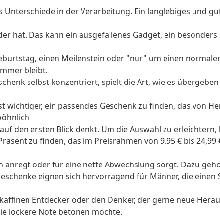
 Unterschiede in der Verarbeitung. Ein langlebiges und gu
eder hat. Das kann ein ausgefallenes Gadget, ein besonders
burtstag, einen Meilenstein oder "nur" um einen normalen
immer bleibt.
enk selbst konzentriert, spielt die Art, wie es übergeben w
ist wichtiger, ein passendes Geschenk zu finden, das von He
wöhnlich
n auf den ersten Blick denkt. Um die Auswahl zu erleichtern
räsent zu finden, das im Preisrahmen von 9,95 € bis 24,99 €
 anregt oder für eine nette Abwechslung sorgt. Dazu gehöre
e Geschenke eignen sich hervorragend für Männer, die einen
nikaffinen Entdecker oder den Denker, der gerne neue Her
die lockere Note betonen möchte.