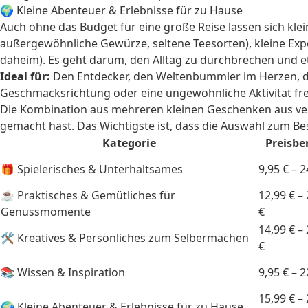
🌍 Kleine Abenteuer & Erlebnisse für zu Hause
Auch ohne das Budget für eine große Reise lassen sich kle
außergewöhnliche Gewürze, seltene Teesorten), kleine Exp
daheim). Es geht darum, den Alltag zu durchbrechen und e
Ideal für:
Den Entdecker, den Weltenbummler im Herzen, den
Geschmacksrichtung oder eine ungewöhnliche Aktivität fre
Die Kombination aus mehreren kleinen Geschenken aus ver
gemacht hast. Das Wichtigste ist, dass die Auswahl zum B
Kategorie
Preisbe
🎁 Spielerisches & Unterhaltsames
9,95 € – 2
☕ Praktisches & Gemütliches für
12,99 € –
Genussmomente
€
14,99 € –
🛠️ Kreatives & Persönliches zum Selbermachen
€
📚 Wissen & Inspiration
9,95 € – 2
15,99 € –
🌍 Kleine Abenteuer & Erlebnisse für zu Hause