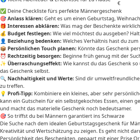
€
✅ Deine Checkliste fürs perfekte Männergeschenk
🎯
Anlass klären:
Geht es um einen Geburtstag, Weihnach
🎁
Interessen abklären:
Was mag der Beschenkte wirklich?
💰
Budget festlegen:
Wie viel möchtest du ausgeben? Halte
👤
Beziehung bedenken:
Welches Verhältnis hast du zum 
📦
Persönlichen Touch planen:
Könnte das Geschenk pers
⏰
Rechtzeitig besorgen:
Beginne früh genug mit der Such
✨
Überraschungseffekt:
Wie kannst du das Geschenk so 
das Geschenk selbst.
🔍
Nachhaltigkeit und Werte:
Sind dir umweltfreundliche
zu treffen.
💡
Profi-Tipp:
Kombiniere ein kleines, aber sehr persönli
kann ein Gutschein für ein selbstgekochtes Essen, einen g
und macht das materielle Geschenk noch bedeutsamer.
🎯 So triffst du bei Männern garantiert ins Schwarze
Die Suche nach dem idealen Geburtstagsgeschenk für Männe
Kreativität und Wertschätzung zu zeigen. Es geht nicht da
Persönlichkeit des Beschenkten, gepaart mit einer Prise Ori