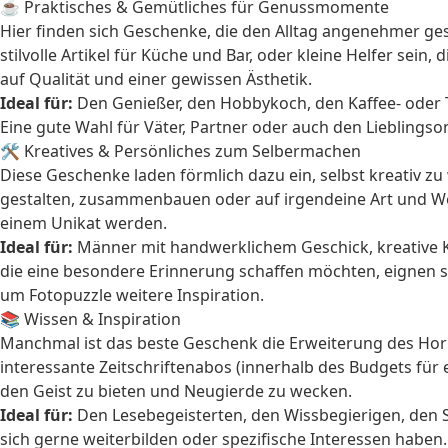
☕ Praktisches & Gemütliches für Genussmomente
Hier finden sich Geschenke, die den Alltag angenehmer 
stilvolle Artikel für Küche und Bar, oder kleine Helfer sein,
auf Qualität und einer gewissen Ästhetik.
Ideal für:
Den Genießer, den Hobbykoch, den Kaffee- oder T
Eine gute Wahl für Väter, Partner oder auch den Lieblingso
🛠️ Kreatives & Persönliches zum Selbermachen
Diese Geschenke laden förmlich dazu ein, selbst kreativ zu
gestalten, zusammenbauen oder auf irgendeine Art und Weis
einem Unikat werden.
Ideal für:
Männer mit handwerklichem Geschick, kreative Kö
die eine besondere Erinnerung schaffen möchten, eignen si
um Fotopuzzle
weitere Inspiration.
📚 Wissen & Inspiration
Manchmal ist das beste Geschenk die Erweiterung des Horiz
interessante Zeitschriftenabos (innerhalb des Budgets für
den Geist zu bieten und Neugierde zu wecken.
Ideal für:
Den Lesebegeisterten, den Wissbegierigen, den 
sich gerne weiterbilden oder spezifische Interessen haben.