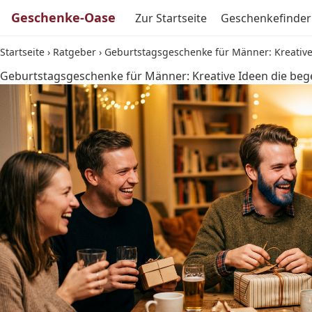
Geschenke-Oase
Zur Startseite
Geschenkefinder
Startseite
›
Ratgeber
›
Geburtstagsgeschenke für Männer: Kreative
Geburtstagsgeschenke für Männer: Kreative Ideen die beg