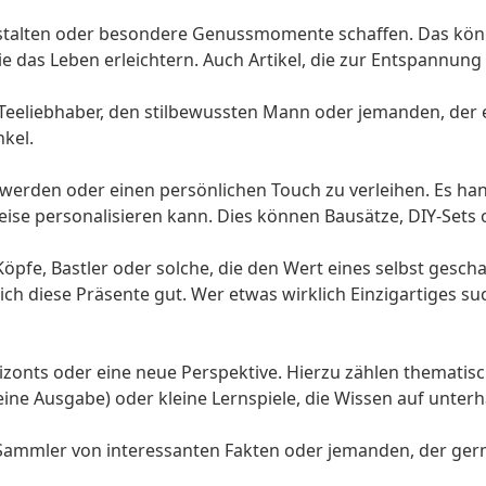
gestalten oder besondere Genussmomente schaffen. Das kö
 die das Leben erleichtern. Auch Artikel, die zur Entspannung 
eeliebhaber, den stilbewussten Mann oder jemanden, der e
nkel.
 werden oder einen persönlichen Touch zu verleihen. Es han
e personalisieren kann. Dies können Bausätze, DIY-Sets od
pfe, Bastler oder solche, die den Wert eines selbst gesch
ch diese Präsente gut. Wer etwas wirklich Einzigartiges su
onts oder eine neue Perspektive. Hierzu zählen thematisch
 eine Ausgabe) oder kleine Lernspiele, die Wissen auf unte
Sammler von interessanten Fakten oder jemanden, der gerne