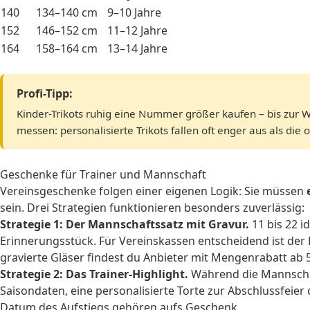
140
134–140 cm
9–10 Jahre
152
146–152 cm
11–12 Jahre
164
158–164 cm
13–14 Jahre
Profi-Tipp:
Kinder-Trikots ruhig eine Nummer größer kaufen – bis zur W
messen: personalisierte Trikots fallen oft enger aus als die of
Geschenke für Trainer und Mannschaft
Vereinsgeschenke folgen einer eigenen Logik: Sie müssen
sein. Drei Strategien funktionieren besonders zuverlässig:
Strategie 1: Der Mannschaftssatz mit Gravur.
11 bis 22 i
Erinnerungsstück. Für Vereinskassen entscheidend ist der 
gravierte Gläser
findest du Anbieter mit Mengenrabatt ab 5
Strategie 2: Das Trainer-Highlight.
Während die Mannschaft
Saisondaten, eine personalisierte Torte zur Abschlussfeier
Datum des Aufstiegs gehören aufs Geschenk.