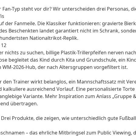
er Fan-Typ steht vor dir? Wir unterscheiden drei Personas,
is
uf der Fanmeile. Die Klassiker funktionieren: gravierte Bi
es Beschenkten landet garantiert nicht im Schrank, sonder
hundertsten Nationaltrikot-Replik.
 12
nichts zu suchen, billige Plastik-Trillerpfeifen nerven nac
dose begleitet das Kind durch Kita und Grundschule, ein Kin
m
WM-2026-Hub
, der nach Altersgruppen vorgefiltert ist.
für den Trainer wirkt belanglos, ein Mannschaftssatz mit 
 kalkuliere ausreichend Vorlauf. Eine personalisierte Torte
 langlebige Variante. Mehr Inspiration zum Anlass „Gruppe 
abend übertragen.
. Drei Produkte, die zeigen, wie unterschiedlich gute Fußb
nschnamen – das ehrliche Mitbringsel zum Public Viewing, d