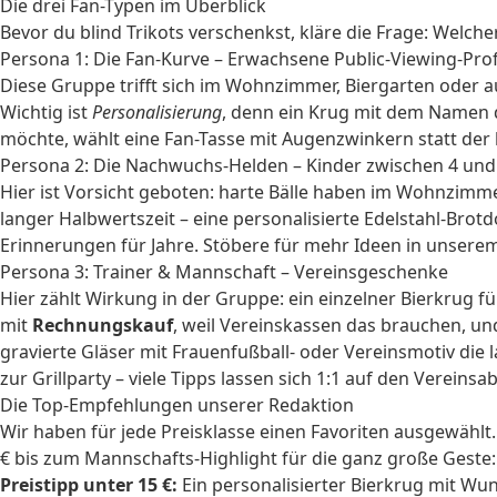
Die drei Fan-Typen im Überblick
Bevor du blind Trikots verschenkst, kläre die Frage: Welch
Persona 1: Die Fan-Kurve – Erwachsene Public-Viewing-Prof
Diese Gruppe trifft sich im Wohnzimmer, Biergarten oder a
Wichtig ist
Personalisierung
, denn ein Krug mit dem Namen d
möchte, wählt eine Fan-Tasse mit Augenzwinkern statt der 
Persona 2: Die Nachwuchs-Helden – Kinder zwischen 4 und
Hier ist Vorsicht geboten: harte Bälle haben im Wohnzimmer 
langer Halbwertszeit – eine personalisierte Edelstahl-Brot
Erinnerungen für Jahre. Stöbere für mehr Ideen in unsere
Persona 3: Trainer & Mannschaft – Vereinsgeschenke
Hier zählt Wirkung in der Gruppe: ein einzelner Bierkrug 
mit
Rechnungskauf
, weil Vereinskassen das brauchen, und
gravierte Gläser mit Frauenfußball- oder Vereinsmotiv die
zur Grillparty
– viele Tipps lassen sich 1:1 auf den Vereins
Die Top-Empfehlungen unserer Redaktion
Wir haben für jede Preisklasse einen Favoriten ausgewählt
€ bis zum Mannschafts-Highlight für die ganz große Geste:
Preistipp unter 15 €:
Ein personalisierter Bierkrug mit Wu