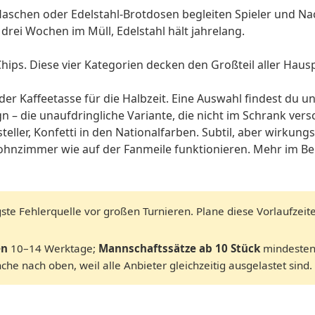
laschen oder Edelstahl-Brotdosen begleiten Spieler und Nac
h drei Wochen im Müll, Edelstahl hält jahrelang.
ips. Diese vier Kategorien decken den Großteil aller Hauspa
der Kaffeetasse für die Halbzeit. Eine Auswahl findest du u
 – die unaufdringliche Variante, die nicht im Schrank ver
eller, Konfetti in den Nationalfarben. Subtil, aber wirkungs
Wohnzimmer wie auf der Fanmeile funktionieren. Mehr im B
gste Fehlerquelle vor großen Turnieren. Plane diese Vorlaufzeite
en
10–14 Werktage;
Mannschaftssätze ab 10 Stück
mindestens
he nach oben, weil alle Anbieter gleichzeitig ausgelastet sind.