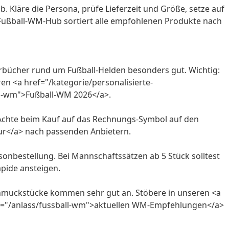
 Kläre die Persona, prüfe Lieferzeit und Größe, setze auf
Fußball-WM-Hub
sortiert alle empfohlenen Produkte nach
erbücher rund um Fußball-Helden besonders gut. Wichtig:
ren <a href="/kategorie/personalisierte-
ll-wm">Fußball-WM 2026</a>.
. Achte beim Kauf auf das Rechnungs-Symbol auf den
vur</a> nach passenden Anbietern.
isonbestellung. Bei Mannschaftssätzen ab 5 Stück solltest
apide ansteigen.
Schmuckstücke kommen sehr gut an. Stöbere in unseren <a
ref="/anlass/fussball-wm">aktuellen WM-Empfehlungen</a>