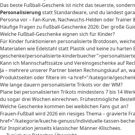
Das beste Fußball-Geschenk ist nicht das teuerste, sonder
Personalisierung
statt Standardware, und du landest garan
Persona vor – Fan-Kurve, Nachwuchs-Helden oder Trainer & Spi
Häufige Fragen zu Fußball-Geschenke 2026: Der große Guide
Welche Fußball-Geschenke eignen sich für Kinder?
Für Kinder funktionieren personalisierte Brotdosen, weich
Materialien wie Edelstahl statt Plastik und keine zu harten
geschenke/personalisierte-kinderbuecher">personalisiert
Kann ich Mannschaftssätze und Vereinsgeschenke auf Rec
Ja – mehrere unserer Partner bieten Rechnungskauf an, wa
Produktseiten oder filtere im <a href="/kategorie/gesche
Wie lange dauern personalisierte Trikots vor der WM?
Plane bei personalisierten Trikots mindestens 7 bis 14 Wer
du sogar drei Wochen einrechnen. Frühestmögliche Bestellun
Welche Geschenke kommen bei weiblichen Fans gut an?
Frauen-Fußball wird 2026 ein riesiges Thema – gravierte F
href="/kategorie/kueche-genuss/individuelle-tassen-bech
für Inspiration jenseits klassischer Männer-Klischees.