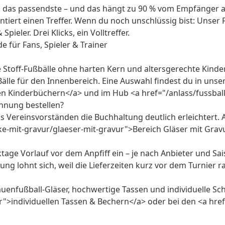
n das passendste – und das hängt zu 90 % vom Empfänger ab.
tiert einen Treffer. Wenn du noch unschlüssig bist: Unser
eler. Drei Klicks, ein Volltreffer.
 für Fans, Spieler & Trainer
e Stoff-Fußbälle ohne harten Kern und altersgerechte Kind
 Bälle für den Innenbereich. Eine Auswahl findest du in unse
en Kinderbüchern</a> und im Hub <a href="/anlass/fussba
hnung bestellen?
s Vereinsvorständen die Buchhaltung deutlich erleichtert
nke-mit-gravur/glaeser-mit-gravur">Bereich Gläser mit Gra
ktage Vorlauf vor dem Anpfiff ein – je nach Anbieter und Sa
g lohnt sich, weil die Lieferzeiten kurz vor dem Turnier r
rauenfußball-Gläser, hochwertige Tassen und individuelle 
er">individuellen Tassen & Bechern</a> oder bei den <a h