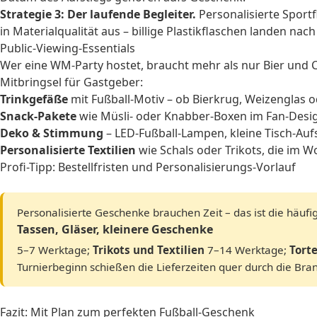
Strategie 3: Der laufende Begleiter.
Personalisierte Sportf
in Materialqualität aus – billige Plastikflaschen landen nac
Public-Viewing-Essentials
Wer eine WM-Party hostet, braucht mehr als nur Bier und Ch
Mitbringsel für Gastgeber:
Trinkgefäße
mit Fußball-Motiv – ob Bierkrug, Weizenglas o
Snack-Pakete
wie Müsli- oder Knabber-Boxen im Fan-Design
Deko & Stimmung
– LED-Fußball-Lampen, kleine Tisch-Aufst
Personalisierte Textilien
wie Schals oder Trikots, die im 
Profi-Tipp: Bestellfristen und Personalisierungs-Vorlauf
Personalisierte Geschenke brauchen Zeit – das ist die häufi
Tassen, Gläser, kleinere Geschenke
5–7 Werktage;
Trikots und Textilien
7–14 Werktage;
Tort
Turnierbeginn schießen die Lieferzeiten quer durch die Branc
Fazit: Mit Plan zum perfekten Fußball-Geschenk