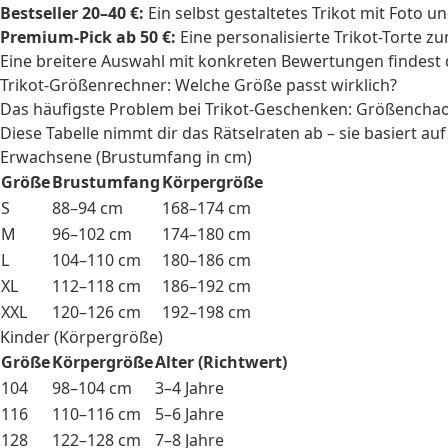
Bestseller 20–40 €:
Ein selbst gestaltetes Trikot mit Foto 
Premium-Pick ab 50 €:
Eine personalisierte Trikot-Torte 
Eine breitere Auswahl mit konkreten Bewertungen findest 
Trikot-Größenrechner: Welche Größe passt wirklich?
Das häufigste Problem bei Trikot-Geschenken: Größencha
Diese Tabelle nimmt dir das Rätselraten ab – sie basiert a
Erwachsene (Brustumfang in cm)
Größe
Brustumfang
Körpergröße
S
88–94 cm
168–174 cm
M
96–102 cm
174–180 cm
L
104–110 cm
180–186 cm
XL
112–118 cm
186–192 cm
XXL
120–126 cm
192–198 cm
Kinder (Körpergröße)
Größe
Körpergröße
Alter (Richtwert)
104
98–104 cm
3–4 Jahre
116
110–116 cm
5–6 Jahre
128
122–128 cm
7–8 Jahre