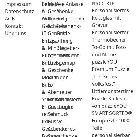
Impressum
Beauty
Kleine
Alle Anlässe
PRODUKTE
Personalisiertes
Datenschutz
&
Geschenke
Alle
Keksglas mit
AGB
Wellness:
Küche
Zielgruppen
Gravur
Kontakt
Geschenke
&
Geschenk-
Personalisierter
Über uns
für
Genuss
Guide
Thermobecher
Entspannung
Last
öffnen
To-Go mit Foto
&
Minute
Ratgeber-
und Name
Pflege
Geschenke
Übersicht
puzzleYOU
Bücher
Lustige
Sitemap
Premium Puzzle
&
Geschenke
„Tierisches
Medien
Outdoor
Volksfest“
Büro
&
Littlemonstertime
&
Abenteuer
Puzzle-Kollektion
Schreibtisch
Personalisierte
von puzzleYOU
Erinnerungen
Geschenke
SMART SORTED®
retten
Schmuck
Fotopuzzle 1000
Exklusive
&
Teile
Geschenke
Accessoires
personalisierbar
Fotogeschenke
Sport