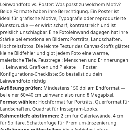
Leinwandfoto vs. Poster: Was passt zu welchem Motiv?
Beide Formate haben ihre Berechtigung. Ein Poster ist
ideal für grafische Motive, Typografie oder reproduzierte
Kunstdrucke — er wirkt scharf, kontrastreich und ist
preislich unschlagbar. Eine Fotoleinwand dagegen hat ihre
Stärke bei emotionalen Bildern: Porträts, Landschaften,
Hochzeitsfotos. Die leichte Textur des Canvas-Stoffs glättet
kleine Bildfehler und gibt jedem Foto eine warme,
malerische Tiefe. Faustregel: Menschen und Erinnerungen
→ Leinwand. Grafiken und Plakate → Poster.
Konfigurations-Checkliste: So bestellst du dein
Leinwandfoto richtig
Auflösung prüfen:
Mindestens 150 dpi am Endformat —
bei einer 60×40 cm Leinwand also rund 8 Megapixel.
Format wählen:
Hochformat für Porträts, Querformat für
Landschaften, Quadrat für Instagram-Looks.
Rahmentiefe abstimmen:
2 cm für Galeriewände, 4 cm
für Solitäre, Schattenfuge für Premium-Inszenierung.
Aufhängung mitbestellen:
Viele Anbieter liefern