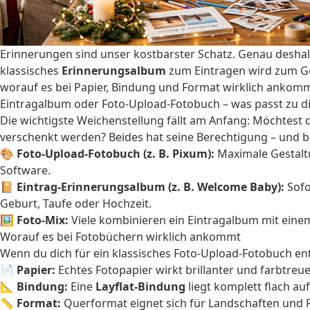
Erinnerungen sind unser kostbarster Schatz. Genau deshalb
klassisches
Erinnerungsalbum
zum Eintragen wird zum Ges
worauf es bei Papier, Bindung und Format wirklich ankomm
Eintragalbum oder Foto-Upload-Fotobuch – was passt zu di
Die wichtigste Weichenstellung fällt am Anfang: Möchtest
verschenkt werden? Beides hat seine Berechtigung – und b
🎨
Foto-Upload-Fotobuch (z. B. Pixum):
Maximale Gestaltun
Software.
📔
Eintrag-Erinnerungsalbum (z. B. Welcome Baby):
Sofo
Geburt, Taufe oder Hochzeit.
🖼️
Foto-Mix:
Viele kombinieren ein Eintragalbum mit ein
Worauf es bei Fotobüchern wirklich ankommt
Wenn du dich für ein klassisches Foto-Upload-Fotobuch en
📄
Papier:
Echtes Fotopapier wirkt brillanter und farbtreue
📐
Bindung:
Eine
Layflat-Bindung
liegt komplett flach au
📏
Format:
Querformat eignet sich für Landschaften und R