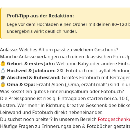
Profi-Tipp aus der Redaktion:
Lege vor dem Hochladen einen Ordner mit deinen 80–120 bes
Endergebnis wirkt deutlich runder.
Anlässe: Welches Album passt zu welchem Geschenk?
Manche Anlässe verlangen nach einem klassischen Foto-U
👶
Geburt & erstes Jahr:
Welcome Baby oder andere Eintrag
💍
Hochzeit & Jubiläum:
XXL-Fotobuch mit Layflat-Bindung 
🎓
Abschied & Ruhestand:
Großes Fotobuch mit Beiträgen
👵
Oma & Opa:
Erzähl-Alben („Oma, erzähl mal!") sind in 
Was kostet ein gutes Erinnerungsalbum oder Fotobuch?
Die Preisspanne ist riesig: Eintragalben starten bei ca. 10 
kosten. Wer mehr in Richtung kreative Geschenkidee blicke
Leinwand und Fotobuch direkt nebeneinander.
Du suchst noch breiter? In unserem Bereich
Fotogeschenk
Häufige Fragen zu Erinnerungsalben & Fotobücher gestalt