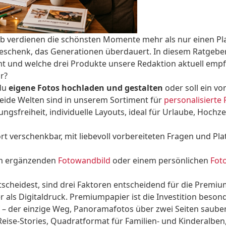
 verdienen die schönsten Momente mehr als nur einen Platz 
chenk, das Generationen überdauert. In diesem Ratgeber z
t und welche drei Produkte unsere Redaktion aktuell empfi
r?
 du
eigene Fotos hochladen und gestalten
oder soll ein v
eide Welten sind in unserem Sortiment für
personalisierte
gsfreiheit, individuelle Layouts, ideal für Urlaube, Hochze
rt verschenkbar, mit liebevoll vorbereiteten Fragen und Pl
em ergänzenden
Fotowandbild
oder einem persönlichen
Fot
tscheidest, sind drei Faktoren entscheidend für die Prem
r als Digitaldruck. Premiumpapier ist die Investition beson
f – der einzige Weg, Panoramafotos über zwei Seiten sauber
eise-Stories, Quadratformat für Familien- und Kinderalbe