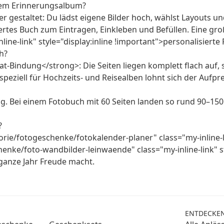
nem Erinnerungsalbum?
gestaltet: Du lädst eigene Bilder hoch, wählst Layouts und
rtes Buch zum Eintragen, Einkleben und Befüllen. Eine gro
ne-link" style="display:inline !important">personalisierte
h?
t-Bindung</strong>: Die Seiten liegen komplett flach auf,
peziell für Hochzeits- und Reisealben lohnt sich der Aufpre
g. Bei einem Fotobuch mit 60 Seiten landen so rund 90–150 
?
orie/fotogeschenke/fotokalender-planer" class="my-inline-li
enke/foto-wandbilder-leinwaende" class="my-inline-link" st
 ganze Jahr Freude macht.
ENTDECKE