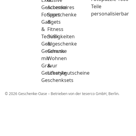
Exklusive
&
Teile
Geschenke
Accessoires
personalisierbar
Fotogeschenke
Sport
Gadgets
&
&
Fitness
Technik
Süßigkeiten
Geldgeschenke
&
Geschenke
Genuss
mit
Wohnen
Gravur
&
Geschenkgutscheine
Lifestyle
Geschenksets
© 2026 Geschenke-Oase – Betrieben von der teserco GmbH, Berlin.