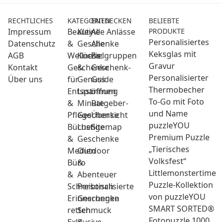
RECHTLICHES
KATEGORIEN
ENTDECKEN
BELIEBTE
Impressum
Beauty
Kleine
Alle Anlässe
PRODUKTE
Personalisiertes
Datenschutz
&
Geschenke
Alle
Keksglas mit
AGB
Wellness:
Küche
Zielgruppen
Gravur
Kontakt
Geschenke
&
Geschenk-
Personalisierter
Über uns
für
Genuss
Guide
Thermobecher
Entspannung
Last
öffnen
To-Go mit Foto
&
Minute
Ratgeber-
und Name
Pflege
Geschenke
Übersicht
puzzleYOU
Bücher
Lustige
Sitemap
Premium Puzzle
&
Geschenke
„Tierisches
Medien
Outdoor
Volksfest“
Büro
&
Littlemonstertime
&
Abenteuer
Puzzle-Kollektion
Schreibtisch
Personalisierte
von puzzleYOU
Erinnerungen
Geschenke
SMART SORTED®
retten
Schmuck
Fotopuzzle 1000