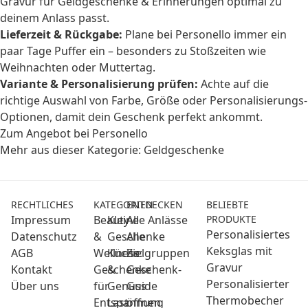
Gravur für Geldgeschenke & Erinnerungen optimal zu
deinem Anlass passt.
Lieferzeit & Rückgabe:
Plane bei Personello immer ein
paar Tage Puffer ein – besonders zu Stoßzeiten wie
Weihnachten oder Muttertag.
Variante & Personalisierung prüfen:
Achte auf die
richtige Auswahl von Farbe, Größe oder Personalisierungs-
Optionen, damit dein Geschenk perfekt ankommt.
Zum Angebot bei Personello
Mehr aus dieser Kategorie:
Geldgeschenke
RECHTLICHES
KATEGORIEN
ENTDECKEN
BELIEBTE
Impressum
Beauty
Kleine
Alle Anlässe
PRODUKTE
Personalisiertes
Datenschutz
&
Geschenke
Alle
Keksglas mit
AGB
Wellness:
Küche
Zielgruppen
Gravur
Kontakt
Geschenke
&
Geschenk-
Personalisierter
Über uns
für
Genuss
Guide
Thermobecher
Entspannung
Last
öffnen