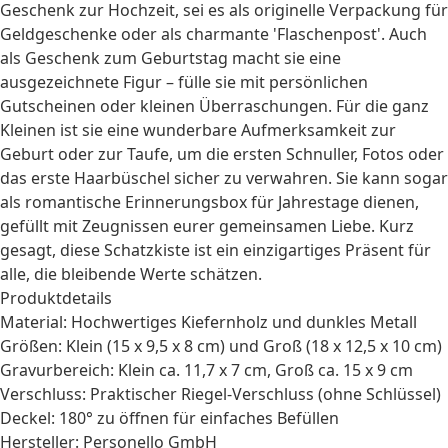
Geschenk zur Hochzeit
, sei es als originelle Verpackung für
Geldgeschenke oder als charmante 'Flaschenpost'. Auch
als
Geschenk zum Geburtstag
macht sie eine
ausgezeichnete Figur – fülle sie mit persönlichen
Gutscheinen oder kleinen Überraschungen. Für die ganz
Kleinen ist sie eine wunderbare
Aufmerksamkeit zur
Geburt
oder
zur Taufe
, um die ersten Schnuller, Fotos oder
das erste Haarbüschel sicher zu verwahren. Sie kann sogar
als romantische Erinnerungsbox für
Jahrestage
dienen,
gefüllt mit Zeugnissen eurer gemeinsamen Liebe. Kurz
gesagt, diese Schatzkiste ist ein einzigartiges Präsent für
alle, die bleibende Werte schätzen.
Produktdetails
Material: Hochwertiges Kiefernholz und dunkles Metall
Größen: Klein (15 x 9,5 x 8 cm) und Groß (18 x 12,5 x 10 cm)
Gravurbereich: Klein ca. 11,7 x 7 cm, Groß ca. 15 x 9 cm
Verschluss: Praktischer Riegel-Verschluss (ohne Schlüssel)
Deckel: 180° zu öffnen für einfaches Befüllen
Hersteller: Personello GmbH