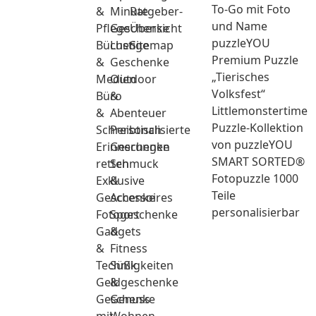
To-Go mit Foto
&
Minute
Ratgeber-
und Name
Pflege
Geschenke
Übersicht
puzzleYOU
Bücher
Lustige
Sitemap
Premium Puzzle
&
Geschenke
„Tierisches
Medien
Outdoor
Volksfest“
Büro
&
Littlemonstertime
&
Abenteuer
Puzzle-Kollektion
Schreibtisch
Personalisierte
von puzzleYOU
Erinnerungen
Geschenke
SMART SORTED®
retten
Schmuck
Fotopuzzle 1000
Exklusive
&
Teile
Geschenke
Accessoires
personalisierbar
Fotogeschenke
Sport
Gadgets
&
&
Fitness
Technik
Süßigkeiten
Geldgeschenke
&
Geschenke
Genuss