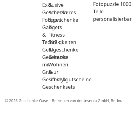
Fotopuzzle 1000
Exklusive
&
Teile
Geschenke
Accessoires
personalisierbar
Fotogeschenke
Sport
Gadgets
&
&
Fitness
Technik
Süßigkeiten
Geldgeschenke
&
Geschenke
Genuss
mit
Wohnen
Gravur
&
Geschenkgutscheine
Lifestyle
Geschenksets
© 2026 Geschenke-Oase – Betrieben von der teserco GmbH, Berlin.