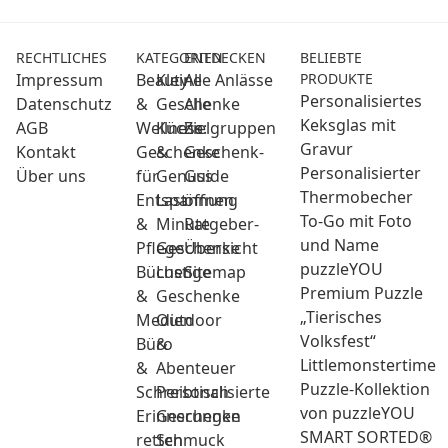
RECHTLICHES
KATEGORIEN
ENTDECKEN
BELIEBTE
Impressum
Beauty
Kleine
Alle Anlässe
PRODUKTE
Personalisiertes
Datenschutz
&
Geschenke
Alle
Keksglas mit
AGB
Wellness:
Küche
Zielgruppen
Gravur
Kontakt
Geschenke
&
Geschenk-
Personalisierter
Über uns
für
Genuss
Guide
Thermobecher
Entspannung
Last
öffnen
To-Go mit Foto
&
Minute
Ratgeber-
und Name
Pflege
Geschenke
Übersicht
puzzleYOU
Bücher
Lustige
Sitemap
Premium Puzzle
&
Geschenke
„Tierisches
Medien
Outdoor
Volksfest“
Büro
&
Littlemonstertime
&
Abenteuer
Puzzle-Kollektion
Schreibtisch
Personalisierte
von puzzleYOU
Erinnerungen
Geschenke
SMART SORTED®
retten
Schmuck