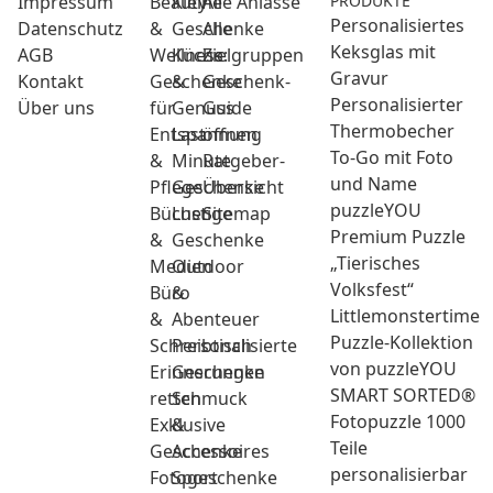
Impressum
Beauty
Kleine
Alle Anlässe
PRODUKTE
Personalisiertes
Datenschutz
&
Geschenke
Alle
Keksglas mit
AGB
Wellness:
Küche
Zielgruppen
Gravur
Kontakt
Geschenke
&
Geschenk-
Personalisierter
Über uns
für
Genuss
Guide
Thermobecher
Entspannung
Last
öffnen
To-Go mit Foto
&
Minute
Ratgeber-
und Name
Pflege
Geschenke
Übersicht
puzzleYOU
Bücher
Lustige
Sitemap
Premium Puzzle
&
Geschenke
„Tierisches
Medien
Outdoor
Volksfest“
Büro
&
Littlemonstertime
&
Abenteuer
Puzzle-Kollektion
Schreibtisch
Personalisierte
von puzzleYOU
Erinnerungen
Geschenke
SMART SORTED®
retten
Schmuck
Fotopuzzle 1000
Exklusive
&
Teile
Geschenke
Accessoires
personalisierbar
Fotogeschenke
Sport