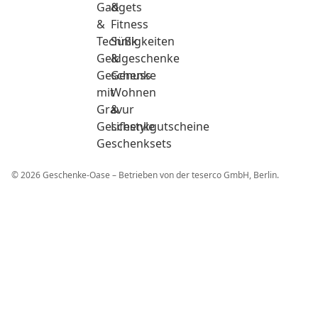
Gadgets
&
&
Fitness
Technik
Süßigkeiten
Geldgeschenke
&
Geschenke
Genuss
mit
Wohnen
Gravur
&
Geschenkgutscheine
Lifestyle
Geschenksets
© 2026 Geschenke-Oase – Betrieben von der teserco GmbH, Berlin.