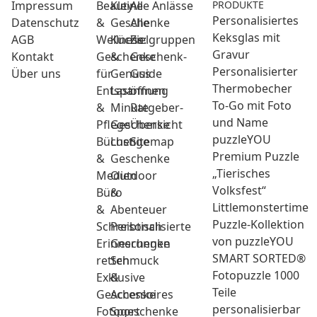
Impressum
Beauty
Kleine
Alle Anlässe
PRODUKTE
Personalisiertes
Datenschutz
&
Geschenke
Alle
Keksglas mit
AGB
Wellness:
Küche
Zielgruppen
Gravur
Kontakt
Geschenke
&
Geschenk-
Personalisierter
Über uns
für
Genuss
Guide
Thermobecher
Entspannung
Last
öffnen
To-Go mit Foto
&
Minute
Ratgeber-
und Name
Pflege
Geschenke
Übersicht
puzzleYOU
Bücher
Lustige
Sitemap
Premium Puzzle
&
Geschenke
„Tierisches
Medien
Outdoor
Volksfest“
Büro
&
Littlemonstertime
&
Abenteuer
Puzzle-Kollektion
Schreibtisch
Personalisierte
von puzzleYOU
Erinnerungen
Geschenke
SMART SORTED®
retten
Schmuck
Fotopuzzle 1000
Exklusive
&
Teile
Geschenke
Accessoires
personalisierbar
Fotogeschenke
Sport