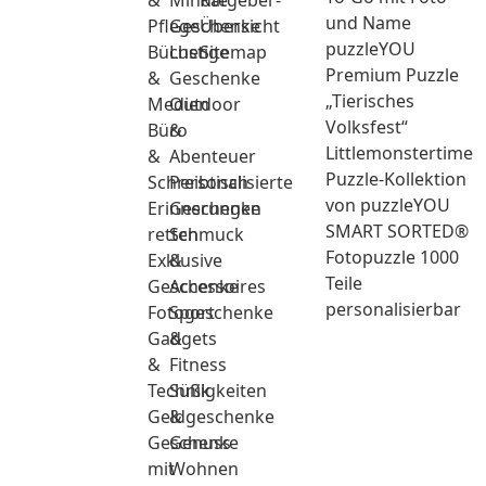
&
Minute
Ratgeber-
und Name
Pflege
Geschenke
Übersicht
puzzleYOU
Bücher
Lustige
Sitemap
Premium Puzzle
&
Geschenke
„Tierisches
Medien
Outdoor
Volksfest“
Büro
&
Littlemonstertime
&
Abenteuer
Puzzle-Kollektion
Schreibtisch
Personalisierte
von puzzleYOU
Erinnerungen
Geschenke
SMART SORTED®
retten
Schmuck
Fotopuzzle 1000
Exklusive
&
Teile
Geschenke
Accessoires
personalisierbar
Fotogeschenke
Sport
Gadgets
&
&
Fitness
Technik
Süßigkeiten
Geldgeschenke
&
Geschenke
Genuss
mit
Wohnen