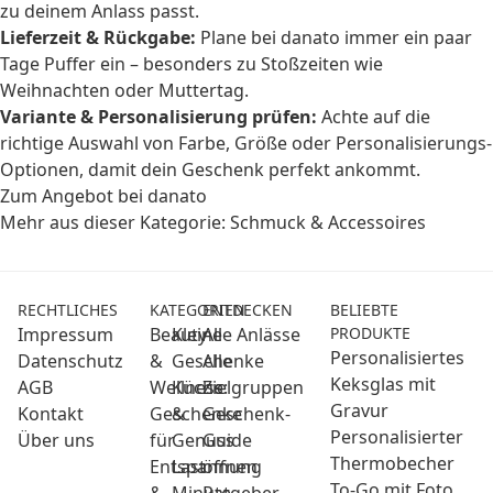
zu deinem Anlass passt.
Lieferzeit & Rückgabe:
Plane bei danato immer ein paar
Tage Puffer ein – besonders zu Stoßzeiten wie
Weihnachten oder Muttertag.
Variante & Personalisierung prüfen:
Achte auf die
richtige Auswahl von Farbe, Größe oder Personalisierungs-
Optionen, damit dein Geschenk perfekt ankommt.
Zum Angebot bei danato
Mehr aus dieser Kategorie:
Schmuck & Accessoires
RECHTLICHES
KATEGORIEN
ENTDECKEN
BELIEBTE
Impressum
Beauty
Kleine
Alle Anlässe
PRODUKTE
Personalisiertes
Datenschutz
&
Geschenke
Alle
Keksglas mit
AGB
Wellness:
Küche
Zielgruppen
Gravur
Kontakt
Geschenke
&
Geschenk-
Personalisierter
Über uns
für
Genuss
Guide
Thermobecher
Entspannung
Last
öffnen
To-Go mit Foto