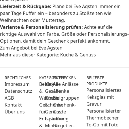
Lieferzeit & Rückgabe:
Plane bei Eve Agsten immer ein
paar Tage Puffer ein – besonders zu Stoßzeiten wie
Weihnachten oder Muttertag.
Variante & Personalisierung prüfen:
Achte auf die
richtige Auswahl von Farbe, Größe oder Personalisierungs-
Optionen, damit dein Geschenk perfekt ankommt.
Zum Angebot bei Eve Agsten
Mehr aus dieser Kategorie:
Küche & Genuss
RECHTLICHES
KATEGORIEN
ENTDECKEN
BELIEBTE
Impressum
Beauty
Kleine
Alle Anlässe
PRODUKTE
Personalisiertes
Datenschutz
&
Geschenke
Alle
Keksglas mit
AGB
Wellness:
Küche
Zielgruppen
Gravur
Kontakt
Geschenke
&
Geschenk-
Personalisierter
Über uns
für
Genuss
Guide
Thermobecher
Entspannung
Last
öffnen
To-Go mit Foto
&
Minute
Ratgeber-