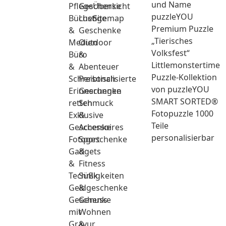
und Name
Pflege
Geschenke
Übersicht
puzzleYOU
Bücher
Lustige
Sitemap
Premium Puzzle
&
Geschenke
„Tierisches
Medien
Outdoor
Volksfest“
Büro
&
Littlemonstertime
&
Abenteuer
Puzzle-Kollektion
Schreibtisch
Personalisierte
von puzzleYOU
Erinnerungen
Geschenke
SMART SORTED®
retten
Schmuck
Fotopuzzle 1000
Exklusive
&
Teile
Geschenke
Accessoires
personalisierbar
Fotogeschenke
Sport
Gadgets
&
&
Fitness
Technik
Süßigkeiten
Geldgeschenke
&
Geschenke
Genuss
mit
Wohnen
Gravur
&