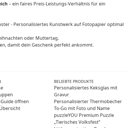
eich
– ein faires Preis-Leistungs-Verhältnis für ein
ster - Personalisiertes Kunstwerk auf Fotopapier optimal
eihnachten oder Muttertag.
nen, damit dein Geschenk perfekt ankommt.
N
BELIEBTE PRODUKTE
se
Personalisiertes Keksglas mit
ruppen
Gravur
Guide öffnen
Personalisierter Thermobecher
Übersicht
To-Go mit Foto und Name
puzzleYOU Premium Puzzle
„Tierisches Volksfest“