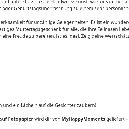
t und unterstützt lokale Handwerkskunst, was uns immer am
t
oder
Geburtstagsüberraschung
zu einem sehr persönlich
fmerksamkeit für unzählige Gelegenheiten. Es ist ein wunder
artiges
Muttertagsgeschenk
für alle, die ihre Fellnasen li
r
eine Freude zu bereiten, ist es ideal. Zeig deine Wertsch
 und ein Lächeln auf die Gesichter zaubern!
 auf Fotopapier
wird dir von
MyHappyMoments
geliefert 