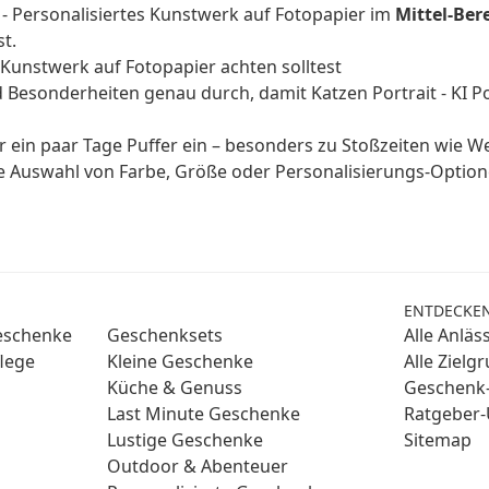
er - Personalisiertes Kunstwerk auf Fotopapier im
Mittel-Ber
t.
s Kunstwerk auf Fotopapier achten solltest
 Besonderheiten genau durch, damit Katzen Portrait - KI Po
n paar Tage Puffer ein – besonders zu Stoßzeiten wie W
ge Auswahl von Farbe, Größe oder Personalisierungs-Optio
ENTDECKE
Geschenke
Geschenksets
Alle Anläs
lege
Kleine Geschenke
Alle Zielg
Küche & Genuss
Geschenk-
Last Minute Geschenke
Ratgeber-
Lustige Geschenke
Sitemap
Outdoor & Abenteuer