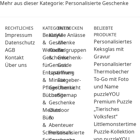
Mehr aus dieser Kategorie:
Personalisierte Geschenke
RECHTLICHES
KATEGORIEN
ENTDECKEN
BELIEBTE
Impressum
Beauty
Kleine
Alle Anlässe
PRODUKTE
Personalisiertes
Datenschutz
&
Geschenke
Alle
Keksglas mit
AGB
Wellness:
Küche
Zielgruppen
Gravur
Kontakt
Geschenke
&
Geschenk-
Personalisierter
Über uns
für
Genuss
Guide
Thermobecher
Entspannung
Last
öffnen
To-Go mit Foto
&
Minute
Ratgeber-
und Name
Pflege
Geschenke
Übersicht
puzzleYOU
Bücher
Lustige
Sitemap
Premium Puzzle
&
Geschenke
„Tierisches
Medien
Outdoor
Volksfest“
Büro
&
Littlemonstertime
&
Abenteuer
Puzzle-Kollektion
Schreibtisch
Personalisierte
von puzzleYOU