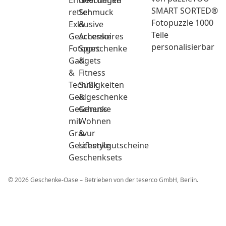
Erinnerungen
Geschenke
SMART SORTED®
retten
Schmuck
Fotopuzzle 1000
Exklusive
&
Teile
Geschenke
Accessoires
personalisierbar
Fotogeschenke
Sport
Gadgets
&
&
Fitness
Technik
Süßigkeiten
Geldgeschenke
&
Geschenke
Genuss
mit
Wohnen
Gravur
&
Geschenkgutscheine
Lifestyle
Geschenksets
© 2026 Geschenke-Oase – Betrieben von der teserco GmbH, Berlin.