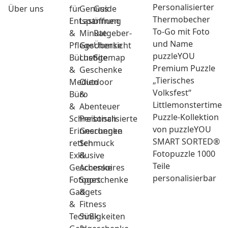
Personalisierter
Über uns
für
Genuss
Guide
Thermobecher
Entspannung
Last
öffnen
To-Go mit Foto
&
Minute
Ratgeber-
und Name
Pflege
Geschenke
Übersicht
puzzleYOU
Bücher
Lustige
Sitemap
Premium Puzzle
&
Geschenke
„Tierisches
Medien
Outdoor
Volksfest“
Büro
&
Littlemonstertime
&
Abenteuer
Puzzle-Kollektion
Schreibtisch
Personalisierte
von puzzleYOU
Erinnerungen
Geschenke
SMART SORTED®
retten
Schmuck
Fotopuzzle 1000
Exklusive
&
Teile
Geschenke
Accessoires
personalisierbar
Fotogeschenke
Sport
Gadgets
&
&
Fitness
Technik
Süßigkeiten