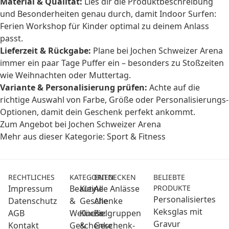
Material & Qualität:
Lies dir die Produktbeschreibung
und Besonderheiten genau durch, damit Indoor Surfen:
Ferien Workshop für Kinder optimal zu deinem Anlass
passt.
Lieferzeit & Rückgabe:
Plane bei Jochen Schweizer Arena
immer ein paar Tage Puffer ein – besonders zu Stoßzeiten
wie Weihnachten oder Muttertag.
Variante & Personalisierung prüfen:
Achte auf die
richtige Auswahl von Farbe, Größe oder Personalisierungs-
Optionen, damit dein Geschenk perfekt ankommt.
Zum Angebot bei Jochen Schweizer Arena
Mehr aus dieser Kategorie:
Sport & Fitness
RECHTLICHES
KATEGORIEN
ENTDECKEN
BELIEBTE
Impressum
Beauty
Kleine
Alle Anlässe
PRODUKTE
Personalisiertes
Datenschutz
&
Geschenke
Alle
Keksglas mit
AGB
Wellness:
Küche
Zielgruppen
Gravur
Kontakt
Geschenke
&
Geschenk-