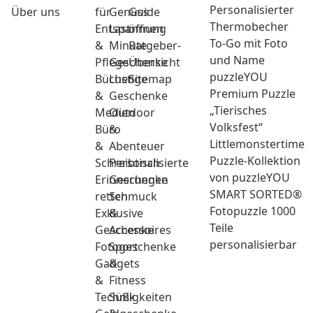
Personalisierter
Über uns
für
Genuss
Guide
Thermobecher
Entspannung
Last
öffnen
To-Go mit Foto
&
Minute
Ratgeber-
und Name
Pflege
Geschenke
Übersicht
puzzleYOU
Bücher
Lustige
Sitemap
Premium Puzzle
&
Geschenke
„Tierisches
Medien
Outdoor
Volksfest“
Büro
&
Littlemonstertime
&
Abenteuer
Puzzle-Kollektion
Schreibtisch
Personalisierte
von puzzleYOU
Erinnerungen
Geschenke
SMART SORTED®
retten
Schmuck
Fotopuzzle 1000
Exklusive
&
Teile
Geschenke
Accessoires
personalisierbar
Fotogeschenke
Sport
Gadgets
&
&
Fitness
Technik
Süßigkeiten