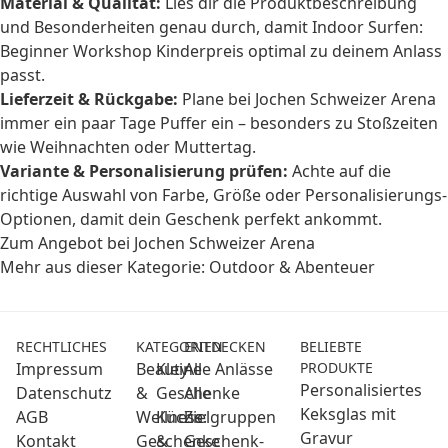
Material & Qualität:
Lies dir die Produktbeschreibung
und Besonderheiten genau durch, damit Indoor Surfen:
Beginner Workshop Kinderpreis optimal zu deinem Anlass
passt.
Lieferzeit & Rückgabe:
Plane bei Jochen Schweizer Arena
immer ein paar Tage Puffer ein – besonders zu Stoßzeiten
wie Weihnachten oder Muttertag.
Variante & Personalisierung prüfen:
Achte auf die
richtige Auswahl von Farbe, Größe oder Personalisierungs-
Optionen, damit dein Geschenk perfekt ankommt.
Zum Angebot bei Jochen Schweizer Arena
Mehr aus dieser Kategorie:
Outdoor & Abenteuer
RECHTLICHES
KATEGORIEN
ENTDECKEN
BELIEBTE
Impressum
Beauty
Kleine
Alle Anlässe
PRODUKTE
Personalisiertes
Datenschutz
&
Geschenke
Alle
Keksglas mit
AGB
Wellness:
Küche
Zielgruppen
Gravur
Kontakt
Geschenke
&
Geschenk-