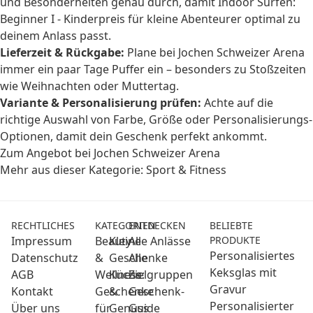
und Besonderheiten genau durch, damit Indoor Surfen:
Beginner I - Kinderpreis für kleine Abenteurer optimal zu
deinem Anlass passt.
Lieferzeit & Rückgabe:
Plane bei Jochen Schweizer Arena
immer ein paar Tage Puffer ein – besonders zu Stoßzeiten
wie Weihnachten oder Muttertag.
Variante & Personalisierung prüfen:
Achte auf die
richtige Auswahl von Farbe, Größe oder Personalisierungs-
Optionen, damit dein Geschenk perfekt ankommt.
Zum Angebot bei Jochen Schweizer Arena
Mehr aus dieser Kategorie:
Sport & Fitness
RECHTLICHES
KATEGORIEN
ENTDECKEN
BELIEBTE
Impressum
Beauty
Kleine
Alle Anlässe
PRODUKTE
Personalisiertes
Datenschutz
&
Geschenke
Alle
Keksglas mit
AGB
Wellness:
Küche
Zielgruppen
Gravur
Kontakt
Geschenke
&
Geschenk-
Personalisierter
Über uns
für
Genuss
Guide