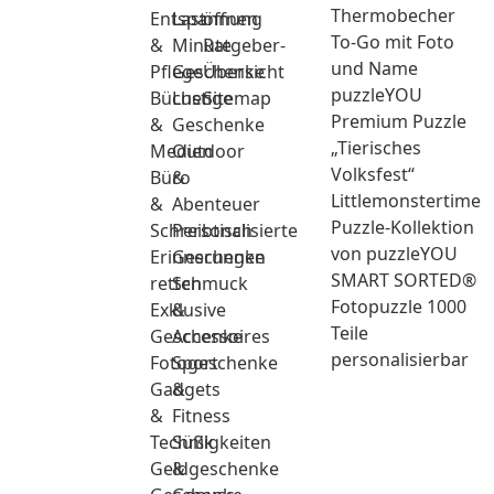
Thermobecher
Entspannung
Last
öffnen
To-Go mit Foto
&
Minute
Ratgeber-
und Name
Pflege
Geschenke
Übersicht
puzzleYOU
Bücher
Lustige
Sitemap
Premium Puzzle
&
Geschenke
„Tierisches
Medien
Outdoor
Volksfest“
Büro
&
Littlemonstertime
&
Abenteuer
Puzzle-Kollektion
Schreibtisch
Personalisierte
von puzzleYOU
Erinnerungen
Geschenke
SMART SORTED®
retten
Schmuck
Fotopuzzle 1000
Exklusive
&
Teile
Geschenke
Accessoires
personalisierbar
Fotogeschenke
Sport
Gadgets
&
&
Fitness
Technik
Süßigkeiten
Geldgeschenke
&