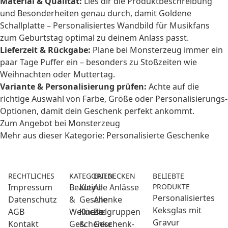
Material & Qualität:
Lies dir die Produktbeschreibung
und Besonderheiten genau durch, damit Goldene
Schallplatte – Personalisiertes Wandbild für Musikfans
zum Geburtstag optimal zu deinem Anlass passt.
Lieferzeit & Rückgabe:
Plane bei Monsterzeug immer ein
paar Tage Puffer ein – besonders zu Stoßzeiten wie
Weihnachten oder Muttertag.
Variante & Personalisierung prüfen:
Achte auf die
richtige Auswahl von Farbe, Größe oder Personalisierungs-
Optionen, damit dein Geschenk perfekt ankommt.
Zum Angebot bei Monsterzeug
Mehr aus dieser Kategorie:
Personalisierte Geschenke
RECHTLICHES
KATEGORIEN
ENTDECKEN
BELIEBTE
Impressum
Beauty
Kleine
Alle Anlässe
PRODUKTE
Personalisiertes
Datenschutz
&
Geschenke
Alle
Keksglas mit
AGB
Wellness:
Küche
Zielgruppen
Gravur
Kontakt
Geschenke
&
Geschenk-