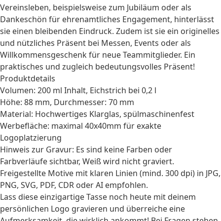
Vereinsleben, beispielsweise zum Jubiläum oder als
Dankeschön für ehrenamtliches Engagement, hinterlässt
sie einen bleibenden Eindruck. Zudem ist sie ein originelles
und nützliches Präsent bei Messen, Events oder als
Willkommensgeschenk für neue Teammitglieder. Ein
praktisches und zugleich bedeutungsvolles Präsent!
Produktdetails
Volumen: 200 ml Inhalt, Eichstrich bei 0,2 l
Höhe: 88 mm, Durchmesser: 70 mm
Material: Hochwertiges Klarglas, spülmaschinenfest
Werbefläche: maximal 40x40mm für exakte
Logoplatzierung
Hinweis zur Gravur: Es sind keine Farben oder
Farbverläufe sichtbar, Weiß wird nicht graviert.
Freigestellte Motive mit klaren Linien (mind. 300 dpi) in JPG,
PNG, SVG, PDF, CDR oder AI empfohlen.
Lass diese einzigartige Tasse noch heute mit deinem
persönlichen Logo gravieren und überreiche eine
Aufmerksamkeit, die wirklich ankommt! Bei Fragen stehen