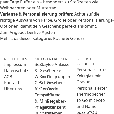
paar Tage Puffer ein – besonders zu Stoßzeiten wie
Weihnachten oder Muttertag.
Variante & Personalisierung prüfen:
Achte auf die
richtige Auswahl von Farbe, Größe oder Personalisierungs-
Optionen, damit dein Geschenk perfekt ankommt.
Zum Angebot bei Eve Agsten
Mehr aus dieser Kategorie:
Küche & Genuss
RECHTLICHES
KATEGORIEN
ENTDECKEN
BELIEBTE
Impressum
Beauty
Kleine
Alle Anlässe
PRODUKTE
Personalisiertes
Datenschutz
&
Geschenke
Alle
Keksglas mit
AGB
Wellness:
Küche
Zielgruppen
Gravur
Kontakt
Geschenke
&
Geschenk-
Personalisierter
Über uns
für
Genuss
Guide
Thermobecher
Entspannung
Last
öffnen
To-Go mit Foto
&
Minute
Ratgeber-
und Name
Pflege
Geschenke
Übersicht
puzzleYOU
Bücher
Lustige
Sitemap