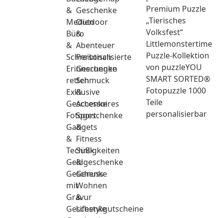
Premium Puzzle
&
Geschenke
„Tierisches
Medien
Outdoor
Volksfest“
Büro
&
Littlemonstertime
&
Abenteuer
Puzzle-Kollektion
Schreibtisch
Personalisierte
von puzzleYOU
Erinnerungen
Geschenke
SMART SORTED®
retten
Schmuck
Fotopuzzle 1000
Exklusive
&
Teile
Geschenke
Accessoires
personalisierbar
Fotogeschenke
Sport
Gadgets
&
&
Fitness
Technik
Süßigkeiten
Geldgeschenke
&
Geschenke
Genuss
mit
Wohnen
Gravur
&
Geschenkgutscheine
Lifestyle