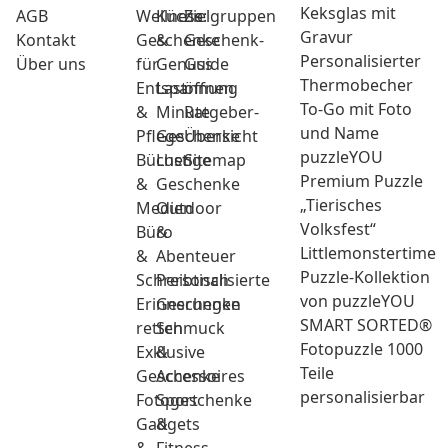
Keksglas mit
AGB
Wellness:
Küche
Zielgruppen
Gravur
Kontakt
Geschenke
&
Geschenk-
Personalisierter
Über uns
für
Genuss
Guide
Thermobecher
Entspannung
Last
öffnen
To-Go mit Foto
&
Minute
Ratgeber-
und Name
Pflege
Geschenke
Übersicht
puzzleYOU
Bücher
Lustige
Sitemap
Premium Puzzle
&
Geschenke
„Tierisches
Medien
Outdoor
Volksfest“
Büro
&
Littlemonstertime
&
Abenteuer
Puzzle-Kollektion
Schreibtisch
Personalisierte
von puzzleYOU
Erinnerungen
Geschenke
SMART SORTED®
retten
Schmuck
Fotopuzzle 1000
Exklusive
&
Teile
Geschenke
Accessoires
personalisierbar
Fotogeschenke
Sport
Gadgets
&