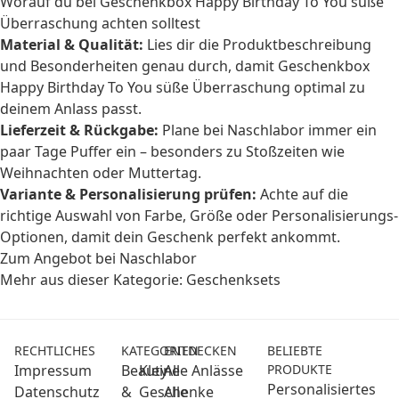
Worauf du bei Geschenkbox Happy Birthday To You süße
Überraschung achten solltest
Material & Qualität:
Lies dir die Produktbeschreibung
und Besonderheiten genau durch, damit Geschenkbox
Happy Birthday To You süße Überraschung optimal zu
deinem Anlass passt.
Lieferzeit & Rückgabe:
Plane bei Naschlabor immer ein
paar Tage Puffer ein – besonders zu Stoßzeiten wie
Weihnachten oder Muttertag.
Variante & Personalisierung prüfen:
Achte auf die
richtige Auswahl von Farbe, Größe oder Personalisierungs-
Optionen, damit dein Geschenk perfekt ankommt.
Zum Angebot bei Naschlabor
Mehr aus dieser Kategorie:
Geschenksets
RECHTLICHES
KATEGORIEN
ENTDECKEN
BELIEBTE
Impressum
Beauty
Kleine
Alle Anlässe
PRODUKTE
Personalisiertes
Datenschutz
&
Geschenke
Alle