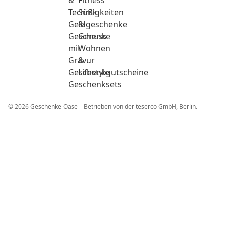
&
Fitness
Technik
Süßigkeiten
Geldgeschenke
&
Geschenke
Genuss
mit
Wohnen
Gravur
&
Geschenkgutscheine
Lifestyle
Geschenksets
© 2026 Geschenke-Oase – Betrieben von der teserco GmbH, Berlin.