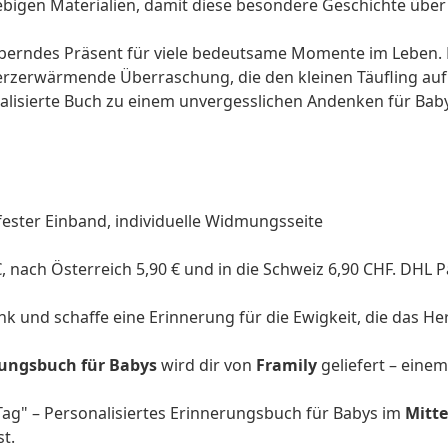
ebigen Materialien, damit diese besondere Geschichte übe
erndes Präsent für viele bedeutsame Momente im Leben. E
herzerwärmende Überraschung, die den kleinen Täufling au
alisierte Buch zu einem unvergesslichen Andenken für
Bab
, fester Einband, individuelle Widmungsseite
 nach Österreich 5,90 € und in die Schweiz 6,90 CHF. DHL 
nk
und schaffe eine Erinnerung für die Ewigkeit, die das He
rungsbuch für Babys
wird dir von
Framily
geliefert – eine
ag" – Personalisiertes Erinnerungsbuch für Babys im
Mitte
t.