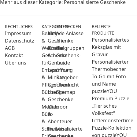
Mehr aus dieser Kategorie:
Personalisierte Geschenke
RECHTLICHES
KATEGORIEN
ENTDECKEN
BELIEBTE
Impressum
Beauty
Kleine
Alle Anlässe
PRODUKTE
Personalisiertes
Datenschutz
&
Geschenke
Alle
Keksglas mit
AGB
Wellness:
Küche
Zielgruppen
Gravur
Kontakt
Geschenke
&
Geschenk-
Personalisierter
Über uns
für
Genuss
Guide
Thermobecher
Entspannung
Last
öffnen
To-Go mit Foto
&
Minute
Ratgeber-
und Name
Pflege
Geschenke
Übersicht
puzzleYOU
Bücher
Lustige
Sitemap
Premium Puzzle
&
Geschenke
„Tierisches
Medien
Outdoor
Volksfest“
Büro
&
Littlemonstertime
&
Abenteuer
Puzzle-Kollektion
Schreibtisch
Personalisierte
von puzzleYOU
Erinnerungen
Geschenke