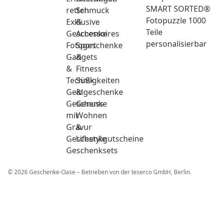
SMART SORTED®
retten
Schmuck
Fotopuzzle 1000
Exklusive
&
Teile
Geschenke
Accessoires
personalisierbar
Fotogeschenke
Sport
Gadgets
&
&
Fitness
Technik
Süßigkeiten
Geldgeschenke
&
Geschenke
Genuss
mit
Wohnen
Gravur
&
Geschenkgutscheine
Lifestyle
Geschenksets
© 2026 Geschenke-Oase – Betrieben von der teserco GmbH, Berlin.