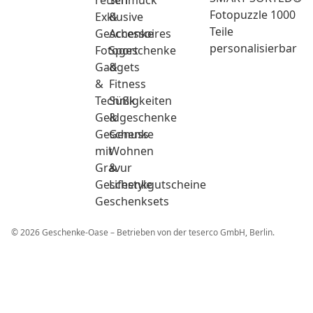
retten
Schmuck
Fotopuzzle 1000
Exklusive
&
Teile
Geschenke
Accessoires
personalisierbar
Fotogeschenke
Sport
Gadgets
&
&
Fitness
Technik
Süßigkeiten
Geldgeschenke
&
Geschenke
Genuss
mit
Wohnen
Gravur
&
Geschenkgutscheine
Lifestyle
Geschenksets
© 2026 Geschenke-Oase – Betrieben von der teserco GmbH, Berlin.