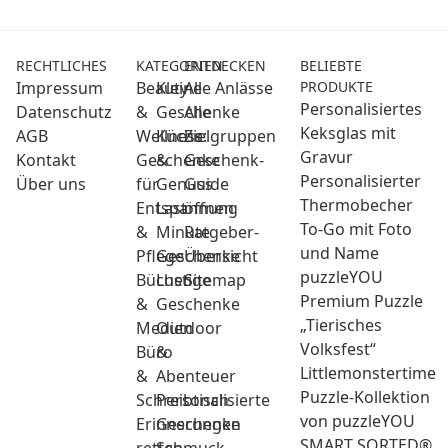
RECHTLICHES
KATEGORIEN
ENTDECKEN
BELIEBTE
Impressum
Beauty
Kleine
Alle Anlässe
PRODUKTE
Personalisiertes
Datenschutz
&
Geschenke
Alle
Keksglas mit
AGB
Wellness:
Küche
Zielgruppen
Gravur
Kontakt
Geschenke
&
Geschenk-
Personalisierter
Über uns
für
Genuss
Guide
Thermobecher
Entspannung
Last
öffnen
To-Go mit Foto
&
Minute
Ratgeber-
und Name
Pflege
Geschenke
Übersicht
puzzleYOU
Bücher
Lustige
Sitemap
Premium Puzzle
&
Geschenke
„Tierisches
Medien
Outdoor
Volksfest“
Büro
&
Littlemonstertime
&
Abenteuer
Puzzle-Kollektion
Schreibtisch
Personalisierte
von puzzleYOU
Erinnerungen
Geschenke
SMART SORTED®