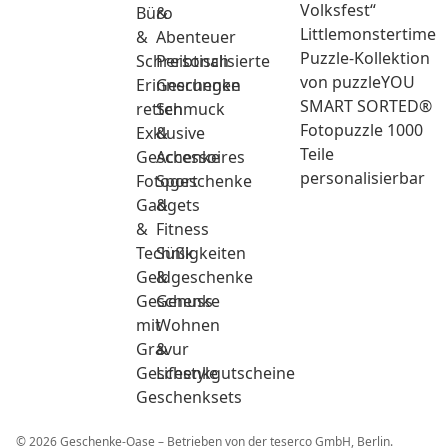
Volksfest“
Büro
&
Littlemonstertime
&
Abenteuer
Puzzle-Kollektion
Schreibtisch
Personalisierte
von puzzleYOU
Erinnerungen
Geschenke
SMART SORTED®
retten
Schmuck
Fotopuzzle 1000
Exklusive
&
Teile
Geschenke
Accessoires
personalisierbar
Fotogeschenke
Sport
Gadgets
&
&
Fitness
Technik
Süßigkeiten
Geldgeschenke
&
Geschenke
Genuss
mit
Wohnen
Gravur
&
Geschenkgutscheine
Lifestyle
Geschenksets
© 2026 Geschenke-Oase – Betrieben von der teserco GmbH, Berlin.