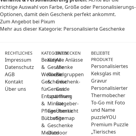
richtige Auswahl von Farbe, Größe oder Personalisierungs-
Optionen, damit dein Geschenk perfekt ankommt.
Zum Angebot bei Pixum
Mehr aus dieser Kategorie:
Personalisierte Geschenke
RECHTLICHES
KATEGORIEN
ENTDECKEN
BELIEBTE
Impressum
Beauty
Kleine
Alle Anlässe
PRODUKTE
Personalisiertes
Datenschutz
&
Geschenke
Alle
Keksglas mit
AGB
Wellness:
Küche
Zielgruppen
Gravur
Kontakt
Geschenke
&
Geschenk-
Personalisierter
Über uns
für
Genuss
Guide
Thermobecher
Entspannung
Last
öffnen
To-Go mit Foto
&
Minute
Ratgeber-
und Name
Pflege
Geschenke
Übersicht
puzzleYOU
Bücher
Lustige
Sitemap
Premium Puzzle
&
Geschenke
„Tierisches
Medien
Outdoor