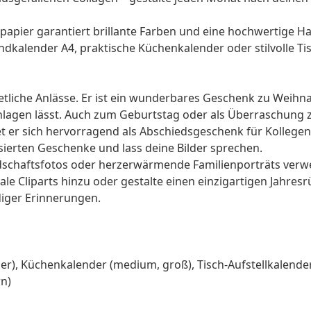
pier garantiert brillante Farben und eine hochwertige Hap
kalender A4, praktische Küchenkalender oder stilvolle Tis
 etliche Anlässe. Er ist ein wunderbares
Geschenk zu Weihn
hlagen lässt. Auch zum
Geburtstag
oder als Überraschung
net er sich hervorragend als Abschiedsgeschenk für
Kollegen
sierten Geschenke
und lass deine Bilder sprechen.
schaftsfotos oder herzerwärmende Familienporträts verwe
le Cliparts hinzu oder gestalte einen einzigartigen Jahresr
udiger Erinnerungen.
r), Küchenkalender (medium, groß), Tisch-Aufstellkalender
rn)