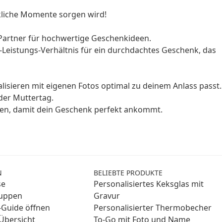
ckliche Momente sorgen wird!
 Partner für hochwertige Geschenkideen.
is-Leistungs-Verhältnis für ein durchdachtes Geschenk, das
isieren mit eigenen Fotos optimal zu deinem Anlass passt.
der Muttertag.
nen, damit dein Geschenk perfekt ankommt.
N
BELIEBTE PRODUKTE
se
Personalisiertes Keksglas mit
ruppen
Gravur
Guide öffnen
Personalisierter Thermobecher
Übersicht
To-Go mit Foto und Name