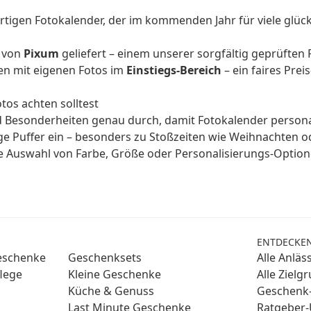
gartigen Fotokalender, der im kommenden Jahr für viele glü
r von
Pixum
geliefert – einem unserer sorgfältig geprüften
ren mit eigenen Fotos im
Einstiegs-Bereich
– ein faires Pre
tos achten solltest
 Besonderheiten genau durch, damit Fotokalender personal
ge Puffer ein – besonders zu Stoßzeiten wie Weihnachten o
ge Auswahl von Farbe, Größe oder Personalisierungs-Optio
ENTDECKE
Geschenke
Geschenksets
Alle Anläs
lege
Kleine Geschenke
Alle Zielg
Küche & Genuss
Geschenk-
Last Minute Geschenke
Ratgeber-