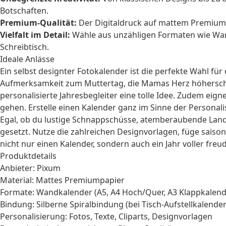
Botschaften.
Premium-Qualität:
Der Digitaldruck auf mattem Premiumpa
Vielfalt im Detail:
Wähle aus unzähligen Formaten wie Wand
Schreibtisch.
Ideale Anlässe
Ein selbst designter Fotokalender ist die perfekte Wahl für
Aufmerksamkeit zum Muttertag
, die Mamas Herz höhersc
personalisierte Jahresbegleiter eine tolle Idee. Zudem eig
gehen. Erstelle einen Kalender ganz im Sinne der
Personali
Egal, ob du lustige Schnappschüsse, atemberaubende Land
gesetzt. Nutze die zahlreichen Designvorlagen, füge saisona
nicht nur einen Kalender, sondern auch ein Jahr voller fre
Produktdetails
Anbieter: Pixum
Material: Mattes Premiumpapier
Formate: Wandkalender (A5, A4 Hoch/Quer, A3 Klappkalende
Bindung: Silberne Spiralbindung (bei Tisch-Aufstellkalende
Personalisierung: Fotos, Texte, Cliparts, Designvorlagen