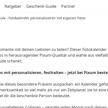
Ratgeber
Geschenk-Guide
Partner
hule
›
Fotokalender personalisieren mit eigenen Fotos
ente mit deinen Liebsten zu teilen? Dieser Fotokalender is
fotos in herausragender Pixum-Qualität und wähle aus vielf
eude schenkt.
 mit personalisieren, festhalten – jetzt bei Pixum beste
nn sie dieses besondere Präsent auspacken: ein Kalender, g
ksamkeit ist viel mehr als nur ein Zeitplaner, sie ist eine 
l dir die beschenkte Person bedeutet.
ausgefallenen Collagen – gestalte jeden Monat nach deinen