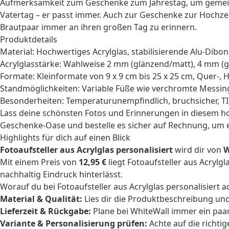
Aufmerksamkeit zum
Geschenke zum Jahrestag
, um gemei
Vatertag – er passt immer. Auch zur
Geschenke zur Hochze
Brautpaar immer an ihren großen Tag zu erinnern.
Produktdetails
Material: Hochwertiges Acrylglas, stabilisierende Alu-Dibo
Acrylglasstärke: Wahlweise 2 mm (glänzend/matt), 4 mm (g
Formate: Kleinformate von 9 x 9 cm bis 25 x 25 cm, Quer-
Standmöglichkeiten: Variable Füße wie verchromte Messing
Besonderheiten: Temperaturunempfindlich, bruchsicher, T
Lass deine schönsten Fotos und Erinnerungen in diesem hoc
Geschenke-Oase und bestelle es sicher auf Rechnung, um 
Highlights für dich auf einen Blick
Fotoaufsteller aus Acrylglas personalisiert
wird dir von
W
Mit einem Preis von
12,95 €
liegt Fotoaufsteller aus Acrylgl
nachhaltig Eindruck hinterlässt.
Worauf du bei Fotoaufsteller aus Acrylglas personalisiert ac
Material & Qualität:
Lies dir die Produktbeschreibung und
Lieferzeit & Rückgabe:
Plane bei WhiteWall immer ein paar
Variante & Personalisierung prüfen:
Achte auf die richti