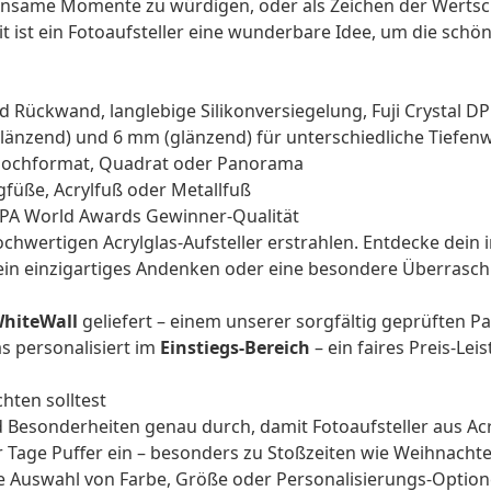
nsame Momente zu würdigen, oder als Zeichen der Wertsc
it
ist ein Fotoaufsteller eine wunderbare Idee, um die schön
nd Rückwand, langlebige Silikonversiegelung, Fuji Crystal D
länzend) und 6 mm (glänzend) für unterschiedliche Tiefen
, Hochformat, Quadrat oder Panorama
füße, Acrylfuß oder Metallfuß
IPA World Awards Gewinner-Qualität
hwertigen Acrylglas-Aufsteller erstrahlen. Entdecke dein i
ein einzigartiges Andenken oder eine besondere Überrasch
hiteWall
geliefert – einem unserer sorgfältig geprüften 
as personalisiert im
Einstiegs-Bereich
– ein faires Preis-Le
hten solltest
 Besonderheiten genau durch, damit Fotoaufsteller aus Acry
 Tage Puffer ein – besonders zu Stoßzeiten wie Weihnacht
ge Auswahl von Farbe, Größe oder Personalisierungs-Optio