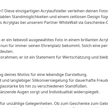
 Diese einzigartigen Acrylaufsteller verleihen deinen Fot
blen Standmöglichkeiten und einem zeitlosen Design fügen 
us Acrylglas bei unserem Partner WhiteWall via Geschenke-
r ein liebevoll ausgewähltes Foto in einem brillanten Acrylgl
as nun für immer seinen Ehrenplatz bekommt. Solch eine p
edeuten.
 Fotorahmen; er ist ein Statement für Wertschätzung und bl
g deines Motivs für eine lebendige Darstellung.
d und langlebiger Silikonversiegelung für dauerhafte Freud
glasstärke bis hin zu verschiedenen Standfüßen.
glänzende Augen sorgt und Individualität widerspiegelt.
g für unzählige Gelegenheiten. Ob zum
Geschenke zum Gebu