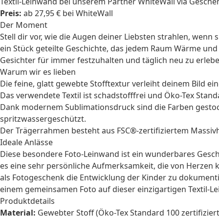
Textil-Leinwand bei unserem Partner WhiteWall via Gesche
Preis:
ab 27,95 € bei WhiteWall
Der Moment
Stell dir vor, wie die Augen deiner Liebsten strahlen, wenn 
ein Stück geteilte Geschichte, das jedem Raum Wärme und I
Gesichter für immer festzuhalten und täglich neu zu erlebe
Warum wir es lieben
Die feine, glatt gewebte Stofftextur verleiht deinem Bild e
Das verwendete Textil ist schadstofffrei und Öko-Tex Standar
Dank modernem Sublimationsdruck sind die Farben gestoch
spritzwassergeschützt.
Der Trägerrahmen besteht aus FSC®-zertifiziertem Massivho
Ideale Anlässe
Diese besondere Foto-Leinwand ist ein wunderbares
Gesch
es eine sehr persönliche Aufmerksamkeit, die von Herzen
als
Fotogeschenk
die Entwicklung der Kinder zu dokumenti
einem gemeinsamen Foto auf dieser einzigartigen Textil-L
Produktdetails
Material:
Gewebter Stoff (Öko-Tex Standard 100 zertifizier