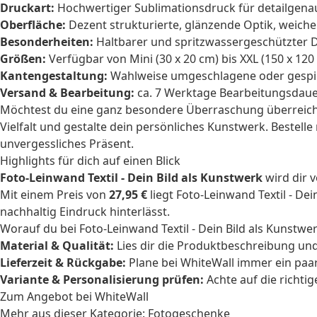
Druckart:
Hochwertiger Sublimationsdruck für detailgena
Oberfläche:
Dezent strukturierte, glänzende Optik, weiche
Besonderheiten:
Haltbarer und spritzwassergeschützter D
Größen:
Verfügbar von Mini (30 x 20 cm) bis XXL (150 x 12
Kantengestaltung:
Wahlweise umgeschlagene oder gespie
Versand & Bearbeitung:
ca. 7 Werktage Bearbeitungsdauer
Möchtest du eine ganz besondere Überraschung überreichen
Vielfalt und gestalte dein persönliches Kunstwerk. Bestel
unvergessliches Präsent.
Highlights für dich auf einen Blick
Foto-Leinwand Textil - Dein Bild als Kunstwerk
wird dir 
Mit einem Preis von
27,95 €
liegt Foto-Leinwand Textil - De
nachhaltig Eindruck hinterlässt.
Worauf du bei Foto-Leinwand Textil - Dein Bild als Kunstwer
Material & Qualität:
Lies dir die Produktbeschreibung und
Lieferzeit & Rückgabe:
Plane bei WhiteWall immer ein paar
Variante & Personalisierung prüfen:
Achte auf die richti
Zum Angebot bei WhiteWall
Mehr aus dieser Kategorie:
Fotogeschenke