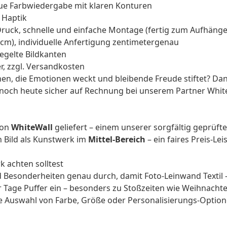
ue Farbwiedergabe mit klaren Konturen
 Haptik
ruck, schnelle und einfache Montage (fertig zum Aufhänge
0 cm), individuelle Anfertigung zentimetergenau
gelte Bildkanten
, zzgl. Versandkosten
, die Emotionen weckt und bleibende Freude stiftet? Dann 
le noch heute sicher auf Rechnung bei unserem Partner Whi
von
WhiteWall
geliefert – einem unserer sorgfältig geprüf
in Bild als Kunstwerk im
Mittel-Bereich
– ein faires Preis-Le
k achten solltest
 Besonderheiten genau durch, damit Foto-Leinwand Textil - 
 Tage Puffer ein – besonders zu Stoßzeiten wie Weihnacht
ge Auswahl von Farbe, Größe oder Personalisierungs-Optio