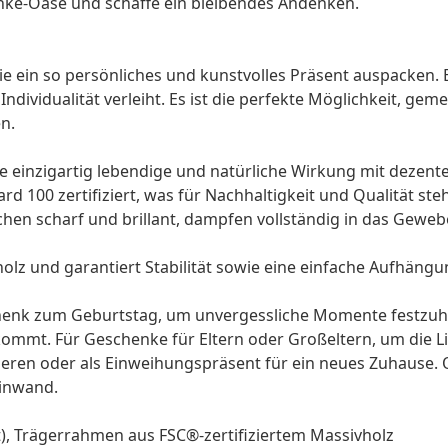
nke-Oase und schaffe ein bleibendes Andenken.
sie ein so persönliches und kunstvolles Präsent auspacken. Ei
ndividualität verleiht. Es ist die perfekte Möglichkeit, g
n.
ine einzigartig lebendige und natürliche Wirkung mit dezent
d 100 zertifiziert, was für Nachhaltigkeit und Qualität steh
en scharf und brillant, dampfen vollständig in das Geweb
lz und garantiert Stabilität sowie eine einfache Aufhängu
enk zum Geburtstag
, um unvergessliche Momente festzuh
 kommt. Für
Geschenke für Eltern
oder Großeltern, um die Lie
eren oder als Einweihungspräsent für ein neues Zuhause.
einwand.
t), Trägerrahmen aus FSC®-zertifiziertem Massivholz