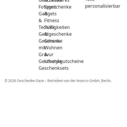
Geschenke
Accessoires
personalisierbar
Fotogeschenke
Sport
Gadgets
&
&
Fitness
Technik
Süßigkeiten
Geldgeschenke
&
Geschenke
Genuss
mit
Wohnen
Gravur
&
Geschenkgutscheine
Lifestyle
Geschenksets
© 2026 Geschenke-Oase – Betrieben von der teserco GmbH, Berlin.