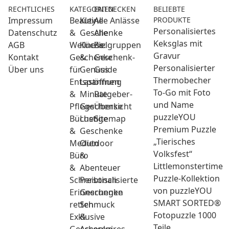
RECHTLICHES
KATEGORIEN
ENTDECKEN
BELIEBTE
Impressum
Beauty
Kleine
Alle Anlässe
PRODUKTE
Personalisiertes
Datenschutz
&
Geschenke
Alle
Keksglas mit
AGB
Wellness:
Küche
Zielgruppen
Gravur
Kontakt
Geschenke
&
Geschenk-
Personalisierter
Über uns
für
Genuss
Guide
Thermobecher
Entspannung
Last
öffnen
To-Go mit Foto
&
Minute
Ratgeber-
und Name
Pflege
Geschenke
Übersicht
puzzleYOU
Bücher
Lustige
Sitemap
Premium Puzzle
&
Geschenke
„Tierisches
Medien
Outdoor
Volksfest“
Büro
&
Littlemonstertime
&
Abenteuer
Puzzle-Kollektion
Schreibtisch
Personalisierte
von puzzleYOU
Erinnerungen
Geschenke
SMART SORTED®
retten
Schmuck
Fotopuzzle 1000
Exklusive
&
Teile