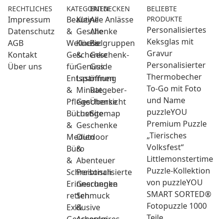
RECHTLICHES
KATEGORIEN
ENTDECKEN
BELIEBTE
Impressum
Beauty
Kleine
Alle Anlässe
PRODUKTE
Personalisiertes
Datenschutz
&
Geschenke
Alle
Keksglas mit
AGB
Wellness:
Küche
Zielgruppen
Gravur
Kontakt
Geschenke
&
Geschenk-
Personalisierter
Über uns
für
Genuss
Guide
Thermobecher
Entspannung
Last
öffnen
To-Go mit Foto
&
Minute
Ratgeber-
und Name
Pflege
Geschenke
Übersicht
puzzleYOU
Bücher
Lustige
Sitemap
Premium Puzzle
&
Geschenke
„Tierisches
Medien
Outdoor
Volksfest“
Büro
&
Littlemonstertime
&
Abenteuer
Puzzle-Kollektion
Schreibtisch
Personalisierte
von puzzleYOU
Erinnerungen
Geschenke
SMART SORTED®
retten
Schmuck
Fotopuzzle 1000
Exklusive
&
Teile