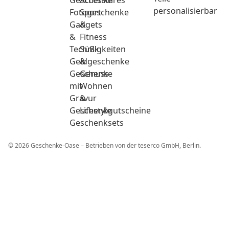
Geschenke
Accessoires
personalisierbar
Fotogeschenke
Sport
Gadgets
&
&
Fitness
Technik
Süßigkeiten
Geldgeschenke
&
Geschenke
Genuss
mit
Wohnen
Gravur
&
Geschenkgutscheine
Lifestyle
Geschenksets
© 2026 Geschenke-Oase – Betrieben von der teserco GmbH, Berlin.