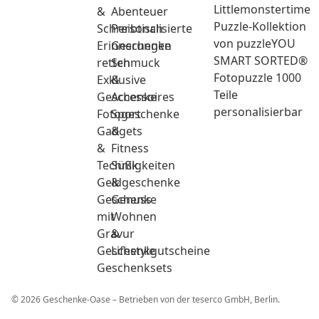
Littlemonstertime
&
Abenteuer
Puzzle-Kollektion
Schreibtisch
Personalisierte
von puzzleYOU
Erinnerungen
Geschenke
SMART SORTED®
retten
Schmuck
Fotopuzzle 1000
Exklusive
&
Teile
Geschenke
Accessoires
personalisierbar
Fotogeschenke
Sport
Gadgets
&
&
Fitness
Technik
Süßigkeiten
Geldgeschenke
&
Geschenke
Genuss
mit
Wohnen
Gravur
&
Geschenkgutscheine
Lifestyle
Geschenksets
© 2026 Geschenke-Oase – Betrieben von der teserco GmbH, Berlin.