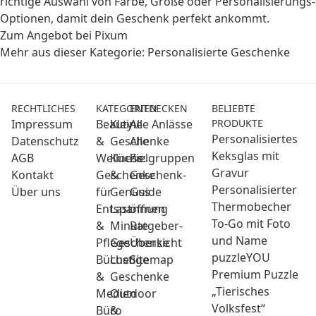
richtige Auswahl von Farbe, Größe oder Personalisierungs-
Optionen, damit dein Geschenk perfekt ankommt.
Zum Angebot bei Pixum
Mehr aus dieser Kategorie:
Personalisierte Geschenke
RECHTLICHES
KATEGORIEN
ENTDECKEN
BELIEBTE
Impressum
Beauty
Kleine
Alle Anlässe
PRODUKTE
Personalisiertes
Datenschutz
&
Geschenke
Alle
Keksglas mit
AGB
Wellness:
Küche
Zielgruppen
Gravur
Kontakt
Geschenke
&
Geschenk-
Personalisierter
Über uns
für
Genuss
Guide
Thermobecher
Entspannung
Last
öffnen
To-Go mit Foto
&
Minute
Ratgeber-
und Name
Pflege
Geschenke
Übersicht
puzzleYOU
Bücher
Lustige
Sitemap
Premium Puzzle
&
Geschenke
„Tierisches
Medien
Outdoor
Volksfest“
Büro
&