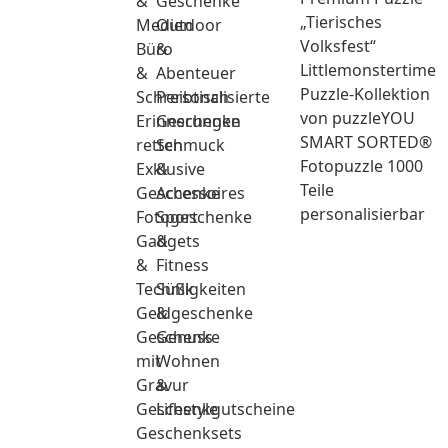
&
Geschenke
„Tierisches
Medien
Outdoor
Volksfest“
Büro
&
Littlemonstertime
&
Abenteuer
Puzzle-Kollektion
Schreibtisch
Personalisierte
von puzzleYOU
Erinnerungen
Geschenke
SMART SORTED®
retten
Schmuck
Fotopuzzle 1000
Exklusive
&
Teile
Geschenke
Accessoires
personalisierbar
Fotogeschenke
Sport
Gadgets
&
&
Fitness
Technik
Süßigkeiten
Geldgeschenke
&
Geschenke
Genuss
mit
Wohnen
Gravur
&
Geschenkgutscheine
Lifestyle
Geschenksets