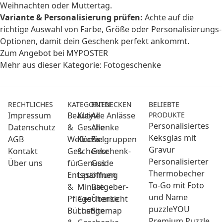
Weihnachten oder Muttertag.
Variante & Personalisierung prüfen:
Achte auf die
richtige Auswahl von Farbe, Größe oder Personalisierungs-
Optionen, damit dein Geschenk perfekt ankommt.
Zum Angebot bei MYPOSTER
Mehr aus dieser Kategorie:
Fotogeschenke
RECHTLICHES
KATEGORIEN
ENTDECKEN
BELIEBTE
Impressum
Beauty
Kleine
Alle Anlässe
PRODUKTE
Personalisiertes
Datenschutz
&
Geschenke
Alle
Keksglas mit
AGB
Wellness:
Küche
Zielgruppen
Gravur
Kontakt
Geschenke
&
Geschenk-
Personalisierter
Über uns
für
Genuss
Guide
Thermobecher
Entspannung
Last
öffnen
To-Go mit Foto
&
Minute
Ratgeber-
und Name
Pflege
Geschenke
Übersicht
puzzleYOU
Bücher
Lustige
Sitemap
Premium Puzzle