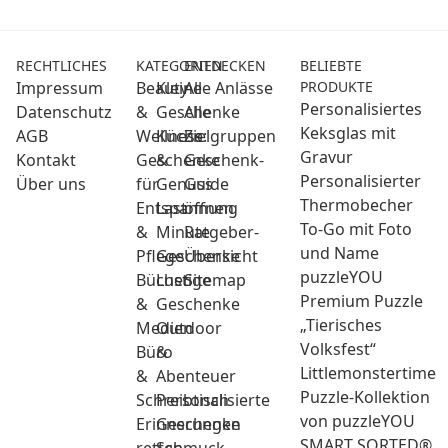
RECHTLICHES
KATEGORIEN
ENTDECKEN
BELIEBTE
Impressum
Beauty
Kleine
Alle Anlässe
PRODUKTE
Personalisiertes
Datenschutz
&
Geschenke
Alle
Keksglas mit
AGB
Wellness:
Küche
Zielgruppen
Gravur
Kontakt
Geschenke
&
Geschenk-
Personalisierter
Über uns
für
Genuss
Guide
Thermobecher
Entspannung
Last
öffnen
To-Go mit Foto
&
Minute
Ratgeber-
und Name
Pflege
Geschenke
Übersicht
puzzleYOU
Bücher
Lustige
Sitemap
Premium Puzzle
&
Geschenke
„Tierisches
Medien
Outdoor
Volksfest“
Büro
&
Littlemonstertime
&
Abenteuer
Puzzle-Kollektion
Schreibtisch
Personalisierte
von puzzleYOU
Erinnerungen
Geschenke
SMART SORTED®