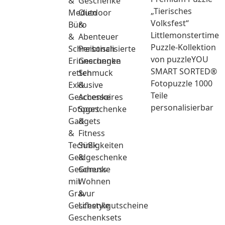
&
Geschenke
„Tierisches
Medien
Outdoor
Volksfest“
Büro
&
Littlemonstertime
&
Abenteuer
Puzzle-Kollektion
Schreibtisch
Personalisierte
von puzzleYOU
Erinnerungen
Geschenke
SMART SORTED®
retten
Schmuck
Fotopuzzle 1000
Exklusive
&
Teile
Geschenke
Accessoires
personalisierbar
Fotogeschenke
Sport
Gadgets
&
&
Fitness
Technik
Süßigkeiten
Geldgeschenke
&
Geschenke
Genuss
mit
Wohnen
Gravur
&
Geschenkgutscheine
Lifestyle
Geschenksets