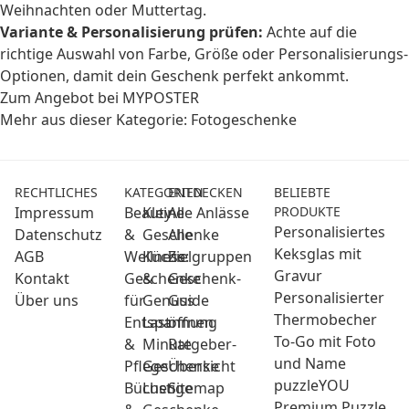
Weihnachten oder Muttertag.
Variante & Personalisierung prüfen:
Achte auf die
richtige Auswahl von Farbe, Größe oder Personalisierungs-
Optionen, damit dein Geschenk perfekt ankommt.
Zum Angebot bei MYPOSTER
Mehr aus dieser Kategorie:
Fotogeschenke
RECHTLICHES
KATEGORIEN
ENTDECKEN
BELIEBTE
Impressum
Beauty
Kleine
Alle Anlässe
PRODUKTE
Personalisiertes
Datenschutz
&
Geschenke
Alle
Keksglas mit
AGB
Wellness:
Küche
Zielgruppen
Gravur
Kontakt
Geschenke
&
Geschenk-
Personalisierter
Über uns
für
Genuss
Guide
Thermobecher
Entspannung
Last
öffnen
To-Go mit Foto
&
Minute
Ratgeber-
und Name
Pflege
Geschenke
Übersicht
puzzleYOU
Bücher
Lustige
Sitemap
Premium Puzzle