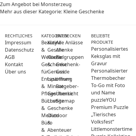
Zum Angebot bei Monsterzeug
Mehr aus dieser Kategorie:
Kleine Geschenke
RECHTLICHES
KATEGORIEN
ENTDECKEN
BELIEBTE
Impressum
Beauty
Kleine
Alle Anlässe
PRODUKTE
Personalisiertes
Datenschutz
&
Geschenke
Alle
Keksglas mit
AGB
Wellness:
Küche
Zielgruppen
Gravur
Kontakt
Geschenke
&
Geschenk-
Personalisierter
Über uns
für
Genuss
Guide
Thermobecher
Entspannung
Last
öffnen
To-Go mit Foto
&
Minute
Ratgeber-
und Name
Pflege
Geschenke
Übersicht
puzzleYOU
Bücher
Lustige
Sitemap
Premium Puzzle
&
Geschenke
„Tierisches
Medien
Outdoor
Volksfest“
Büro
&
Littlemonstertime
&
Abenteuer