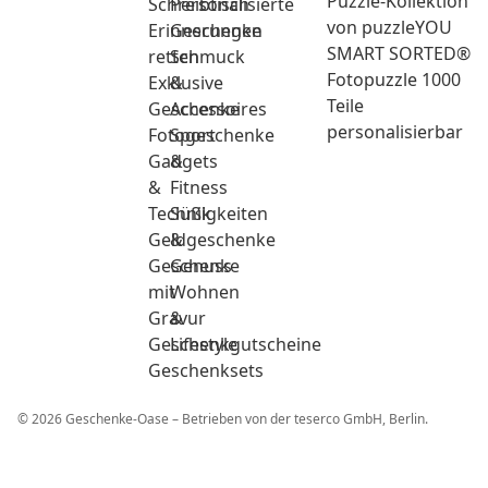
Puzzle-Kollektion
Schreibtisch
Personalisierte
von puzzleYOU
Erinnerungen
Geschenke
SMART SORTED®
retten
Schmuck
Fotopuzzle 1000
Exklusive
&
Teile
Geschenke
Accessoires
personalisierbar
Fotogeschenke
Sport
Gadgets
&
&
Fitness
Technik
Süßigkeiten
Geldgeschenke
&
Geschenke
Genuss
mit
Wohnen
Gravur
&
Geschenkgutscheine
Lifestyle
Geschenksets
© 2026 Geschenke-Oase – Betrieben von der teserco GmbH, Berlin.