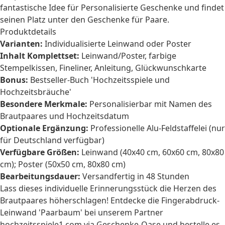
fantastische Idee für
Personalisierte Geschenke
und findet
seinen Platz unter den
Geschenke für Paare
.
Produktdetails
Varianten:
Individualisierte Leinwand oder Poster
Inhalt Komplettset:
Leinwand/Poster, farbige
Stempelkissen, Fineliner, Anleitung, Glückwunschkarte
Bonus:
Bestseller-Buch 'Hochzeitsspiele und
Hochzeitsbräuche'
Besondere Merkmale:
Personalisierbar mit Namen des
Brautpaares und Hochzeitsdatum
Optionale Ergänzung:
Professionelle Alu-Feldstaffelei (nur
für Deutschland verfügbar)
Verfügbare Größen:
Leinwand (40x40 cm, 60x60 cm, 80x80
cm); Poster (50x50 cm, 80x80 cm)
Bearbeitungsdauer:
Versandfertig in 48 Stunden
Lass dieses individuelle Erinnerungsstück die Herzen des
Brautpaares höherschlagen! Entdecke die Fingerabdruck-
Leinwand 'Paarbaum' bei unserem Partner
hochzeitsspiele1.com via Geschenke-Oase und bestelle es