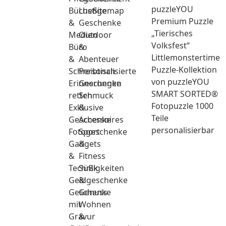
puzzleYOU
Bücher
Lustige
Sitemap
Premium Puzzle
&
Geschenke
„Tierisches
Medien
Outdoor
Volksfest“
Büro
&
Littlemonstertime
&
Abenteuer
Puzzle-Kollektion
Schreibtisch
Personalisierte
von puzzleYOU
Erinnerungen
Geschenke
SMART SORTED®
retten
Schmuck
Fotopuzzle 1000
Exklusive
&
Teile
Geschenke
Accessoires
personalisierbar
Fotogeschenke
Sport
Gadgets
&
&
Fitness
Technik
Süßigkeiten
Geldgeschenke
&
Geschenke
Genuss
mit
Wohnen
Gravur
&