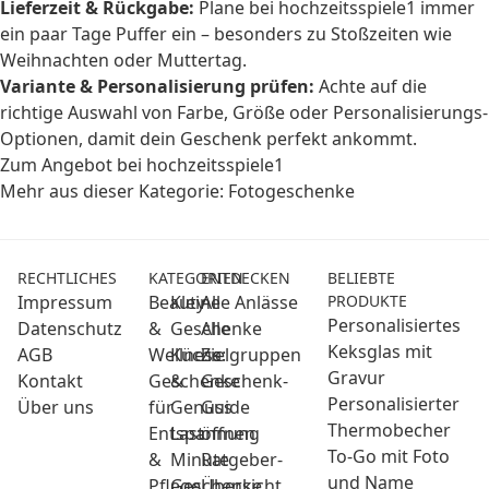
Lieferzeit & Rückgabe:
Plane bei hochzeitsspiele1 immer
ein paar Tage Puffer ein – besonders zu Stoßzeiten wie
Weihnachten oder Muttertag.
Variante & Personalisierung prüfen:
Achte auf die
richtige Auswahl von Farbe, Größe oder Personalisierungs-
Optionen, damit dein Geschenk perfekt ankommt.
Zum Angebot bei hochzeitsspiele1
Mehr aus dieser Kategorie:
Fotogeschenke
RECHTLICHES
KATEGORIEN
ENTDECKEN
BELIEBTE
Impressum
Beauty
Kleine
Alle Anlässe
PRODUKTE
Personalisiertes
Datenschutz
&
Geschenke
Alle
Keksglas mit
AGB
Wellness:
Küche
Zielgruppen
Gravur
Kontakt
Geschenke
&
Geschenk-
Personalisierter
Über uns
für
Genuss
Guide
Thermobecher
Entspannung
Last
öffnen
To-Go mit Foto
&
Minute
Ratgeber-
und Name
Pflege
Geschenke
Übersicht