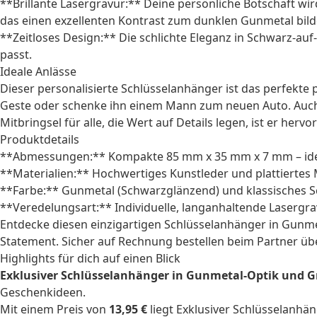
**Brillante Lasergravur:** Deine persönliche Botschaft wi
das einen exzellenten Kontrast zum dunklen Gunmetal bild
**Zeitloses Design:** Die schlichte Eleganz in Schwarz-au
passt.
Ideale Anlässe
Dieser personalisierte Schlüsselanhänger ist das perfekte
Geste oder schenke ihn einem
Mann
zum neuen Auto. Auc
Mitbringsel
für alle, die Wert auf Details legen, ist er herv
Produktdetails
**Abmessungen:** Kompakte 85 mm x 35 mm x 7 mm – idea
**Materialien:** Hochwertiges Kunstleder und plattiertes M
**Farbe:** Gunmetal (Schwarzglänzend) und klassisches S
**Veredelungsart:** Individuelle, langanhaltende Lasergr
Entdecke diesen einzigartigen Schlüsselanhänger in Gunm
Statement. Sicher auf Rechnung bestellen beim Partner üb
Highlights für dich auf einen Blick
Exklusiver Schlüsselanhänger in Gunmetal-Optik und G
Geschenkideen.
Mit einem Preis von
13,95 €
liegt Exklusiver Schlüsselanhä