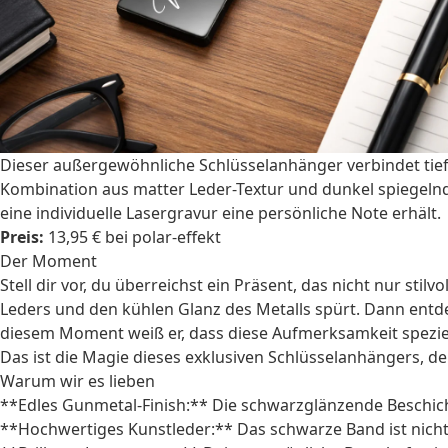
Dieser außergewöhnliche Schlüsselanhänger verbindet tief
Kombination aus matter Leder-Textur und dunkel spiegelnde
eine individuelle Lasergravur eine persönliche Note erhält.
Preis:
13,95 € bei polar-effekt
Der Moment
Stell dir vor, du überreichst ein Präsent, das nicht nur stil
Leders und den kühlen Glanz des Metalls spürt. Dann entdec
diesem Moment weiß er, dass diese Aufmerksamkeit speziel
Das ist die Magie dieses exklusiven Schlüsselanhängers, der
Warum wir es lieben
**Edles Gunmetal-Finish:** Die schwarzglänzende Beschich
**Hochwertiges Kunstleder:** Das schwarze Band ist nicht