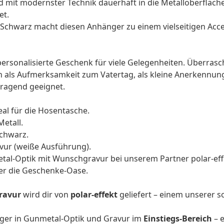
rd mit modernster Technik dauerhaft in die Metalloberfläch
et.
f-Schwarz macht diesen Anhänger zu einem vielseitigen
Acce
personalisierte Geschenk
für viele Gelegenheiten. Überras
h als Aufmerksamkeit zum
Vatertag
, als kleine Anerkennun
orragend geeignet.
l für die Hosentasche.
etall.
chwarz.
avur (weiße Ausführung).
etal-Optik mit Wunschgravur bei unserem Partner polar-ef
er die Geschenke-Oase.
ravur
wird dir von
polar-effekt
geliefert – einem unserer s
nger in Gunmetal-Optik und Gravur im
Einstiegs-Bereich
– e