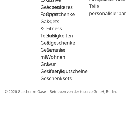
Exklusive
&
Teile
Geschenke
Accessoires
personalisierbar
Fotogeschenke
Sport
Gadgets
&
&
Fitness
Technik
Süßigkeiten
Geldgeschenke
&
Geschenke
Genuss
mit
Wohnen
Gravur
&
Geschenkgutscheine
Lifestyle
Geschenksets
© 2026 Geschenke-Oase – Betrieben von der teserco GmbH, Berlin.