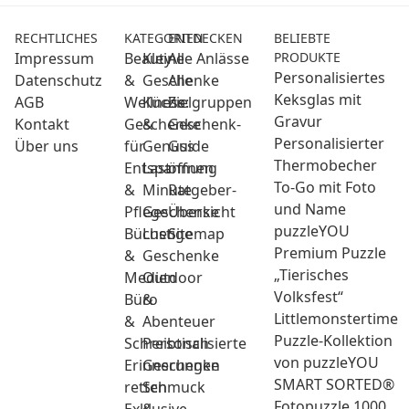
RECHTLICHES
KATEGORIEN
ENTDECKEN
BELIEBTE
Impressum
Beauty
Kleine
Alle Anlässe
PRODUKTE
Personalisiertes
Datenschutz
&
Geschenke
Alle
Keksglas mit
AGB
Wellness:
Küche
Zielgruppen
Gravur
Kontakt
Geschenke
&
Geschenk-
Personalisierter
Über uns
für
Genuss
Guide
Thermobecher
Entspannung
Last
öffnen
To-Go mit Foto
&
Minute
Ratgeber-
und Name
Pflege
Geschenke
Übersicht
puzzleYOU
Bücher
Lustige
Sitemap
Premium Puzzle
&
Geschenke
„Tierisches
Medien
Outdoor
Volksfest“
Büro
&
Littlemonstertime
&
Abenteuer
Puzzle-Kollektion
Schreibtisch
Personalisierte
von puzzleYOU
Erinnerungen
Geschenke
SMART SORTED®
retten
Schmuck
Fotopuzzle 1000