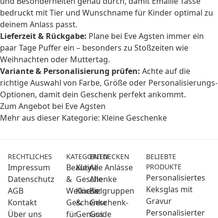
und Besonderheiten genau durch, damit Emaille Tasse
bedruckt mit Tier und Wunschname für Kinder optimal zu
deinem Anlass passt.
Lieferzeit & Rückgabe:
Plane bei Eve Agsten immer ein
paar Tage Puffer ein – besonders zu Stoßzeiten wie
Weihnachten oder Muttertag.
Variante & Personalisierung prüfen:
Achte auf die
richtige Auswahl von Farbe, Größe oder Personalisierungs-
Optionen, damit dein Geschenk perfekt ankommt.
Zum Angebot bei Eve Agsten
Mehr aus dieser Kategorie:
Kleine Geschenke
RECHTLICHES
KATEGORIEN
ENTDECKEN
BELIEBTE
Impressum
Beauty
Kleine
Alle Anlässe
PRODUKTE
Personalisiertes
Datenschutz
&
Geschenke
Alle
Keksglas mit
AGB
Wellness:
Küche
Zielgruppen
Gravur
Kontakt
Geschenke
&
Geschenk-
Personalisierter
Über uns
für
Genuss
Guide