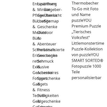
Thermobecher
Entspannung
Last
öffnen
To-Go mit Foto
&
Minute
Ratgeber-
und Name
Pflege
Geschenke
Übersicht
puzzleYOU
Bücher
Lustige
Sitemap
Premium Puzzle
&
Geschenke
„Tierisches
Medien
Outdoor
Volksfest“
Büro
&
Littlemonstertime
&
Abenteuer
Puzzle-Kollektion
Schreibtisch
Personalisierte
von puzzleYOU
Erinnerungen
Geschenke
SMART SORTED®
retten
Schmuck
Fotopuzzle 1000
Exklusive
&
Teile
Geschenke
Accessoires
personalisierbar
Fotogeschenke
Sport
Gadgets
&
&
Fitness
Technik
Süßigkeiten
Geldgeschenke
&