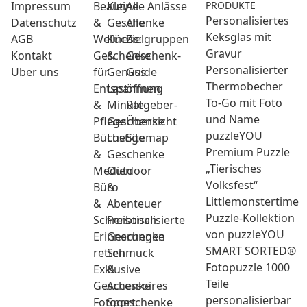
Impressum
Beauty
Kleine
Alle Anlässe
PRODUKTE
Personalisiertes
Datenschutz
&
Geschenke
Alle
Keksglas mit
AGB
Wellness:
Küche
Zielgruppen
Gravur
Kontakt
Geschenke
&
Geschenk-
Personalisierter
Über uns
für
Genuss
Guide
Thermobecher
Entspannung
Last
öffnen
To-Go mit Foto
&
Minute
Ratgeber-
und Name
Pflege
Geschenke
Übersicht
puzzleYOU
Bücher
Lustige
Sitemap
Premium Puzzle
&
Geschenke
„Tierisches
Medien
Outdoor
Volksfest“
Büro
&
Littlemonstertime
&
Abenteuer
Puzzle-Kollektion
Schreibtisch
Personalisierte
von puzzleYOU
Erinnerungen
Geschenke
SMART SORTED®
retten
Schmuck
Fotopuzzle 1000
Exklusive
&
Teile
Geschenke
Accessoires
personalisierbar
Fotogeschenke
Sport