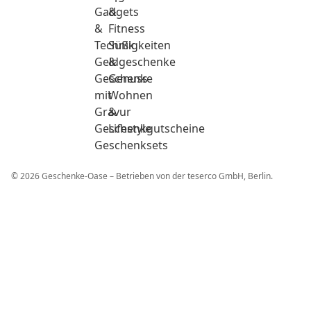
Gadgets
&
&
Fitness
Technik
Süßigkeiten
Geldgeschenke
&
Geschenke
Genuss
mit
Wohnen
Gravur
&
Geschenkgutscheine
Lifestyle
Geschenksets
© 2026 Geschenke-Oase – Betrieben von der teserco GmbH, Berlin.