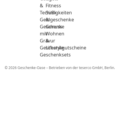
&
Fitness
Technik
Süßigkeiten
Geldgeschenke
&
Geschenke
Genuss
mit
Wohnen
Gravur
&
Geschenkgutscheine
Lifestyle
Geschenksets
© 2026 Geschenke-Oase – Betrieben von der teserco GmbH, Berlin.