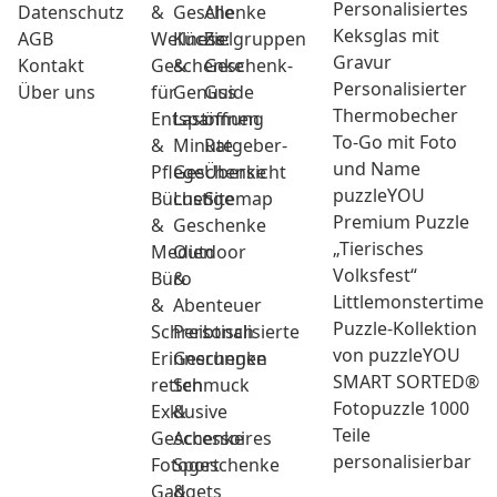
Personalisiertes
Datenschutz
&
Geschenke
Alle
Keksglas mit
AGB
Wellness:
Küche
Zielgruppen
Gravur
Kontakt
Geschenke
&
Geschenk-
Personalisierter
Über uns
für
Genuss
Guide
Thermobecher
Entspannung
Last
öffnen
To-Go mit Foto
&
Minute
Ratgeber-
und Name
Pflege
Geschenke
Übersicht
puzzleYOU
Bücher
Lustige
Sitemap
Premium Puzzle
&
Geschenke
„Tierisches
Medien
Outdoor
Volksfest“
Büro
&
Littlemonstertime
&
Abenteuer
Puzzle-Kollektion
Schreibtisch
Personalisierte
von puzzleYOU
Erinnerungen
Geschenke
SMART SORTED®
retten
Schmuck
Fotopuzzle 1000
Exklusive
&
Teile
Geschenke
Accessoires
personalisierbar
Fotogeschenke
Sport
Gadgets
&