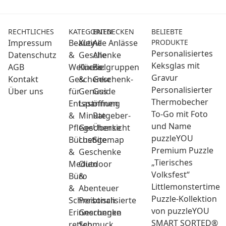
RECHTLICHES
KATEGORIEN
ENTDECKEN
BELIEBTE
Impressum
Beauty
Kleine
Alle Anlässe
PRODUKTE
Personalisiertes
Datenschutz
&
Geschenke
Alle
Keksglas mit
AGB
Wellness:
Küche
Zielgruppen
Gravur
Kontakt
Geschenke
&
Geschenk-
Personalisierter
Über uns
für
Genuss
Guide
Thermobecher
Entspannung
Last
öffnen
To-Go mit Foto
&
Minute
Ratgeber-
und Name
Pflege
Geschenke
Übersicht
puzzleYOU
Bücher
Lustige
Sitemap
Premium Puzzle
&
Geschenke
„Tierisches
Medien
Outdoor
Volksfest“
Büro
&
Littlemonstertime
&
Abenteuer
Puzzle-Kollektion
Schreibtisch
Personalisierte
von puzzleYOU
Erinnerungen
Geschenke
SMART SORTED®
retten
Schmuck