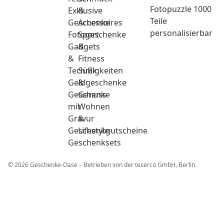
Fotopuzzle 1000
Exklusive
&
Teile
Geschenke
Accessoires
personalisierbar
Fotogeschenke
Sport
Gadgets
&
&
Fitness
Technik
Süßigkeiten
Geldgeschenke
&
Geschenke
Genuss
mit
Wohnen
Gravur
&
Geschenkgutscheine
Lifestyle
Geschenksets
© 2026 Geschenke-Oase – Betrieben von der teserco GmbH, Berlin.