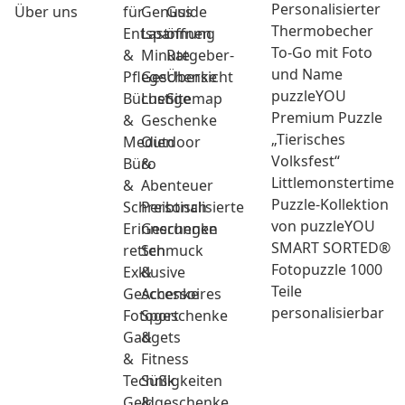
Personalisierter
Über uns
für
Genuss
Guide
Thermobecher
Entspannung
Last
öffnen
To-Go mit Foto
&
Minute
Ratgeber-
und Name
Pflege
Geschenke
Übersicht
puzzleYOU
Bücher
Lustige
Sitemap
Premium Puzzle
&
Geschenke
„Tierisches
Medien
Outdoor
Volksfest“
Büro
&
Littlemonstertime
&
Abenteuer
Puzzle-Kollektion
Schreibtisch
Personalisierte
von puzzleYOU
Erinnerungen
Geschenke
SMART SORTED®
retten
Schmuck
Fotopuzzle 1000
Exklusive
&
Teile
Geschenke
Accessoires
personalisierbar
Fotogeschenke
Sport
Gadgets
&
&
Fitness
Technik
Süßigkeiten
Geldgeschenke
&