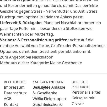
und Besonderheiten genau durch, damit Das perfekte
Geschenk gegen Stress - Nervenfutter und Anti Stress
Fruchtgummi optimal zu deinem Anlass passt.
Lieferzeit & Rückgabe:
Plane bei Naschlabor immer ein
paar Tage Puffer ein – besonders zu Stoßzeiten wie
Weihnachten oder Muttertag.
Variante & Personalisierung prüfen:
Achte auf die
richtige Auswahl von Farbe, Größe oder Personalisierungs-
Optionen, damit dein Geschenk perfekt ankommt.
Zum Angebot bei Naschlabor
Mehr aus dieser Kategorie:
Kleine Geschenke
RECHTLICHES
KATEGORIEN
ENTDECKEN
BELIEBTE
Impressum
Beauty
Kleine
Alle Anlässe
PRODUKTE
Personalisiertes
Datenschutz
&
Geschenke
Alle
Keksglas mit
AGB
Wellness:
Küche
Zielgruppen
Gravur
Kontakt
Geschenke
&
Geschenk-