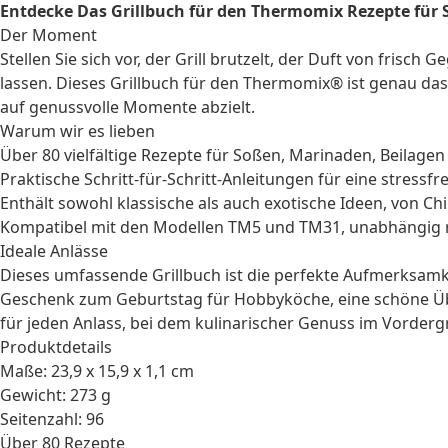
Entdecke Das Grillbuch für den Thermomix Rezepte für S
Der Moment
Stellen Sie sich vor, der Grill brutzelt, der Duft von frisch
lassen. Dieses Grillbuch für den Thermomix® ist genau da
auf genussvolle Momente abzielt.
Warum wir es lieben
Über 80 vielfältige Rezepte für Soßen, Marinaden, Beilagen
Praktische Schritt-für-Schritt-Anleitungen für eine stressfre
Enthält sowohl klassische als auch exotische Ideen, von Ch
Kompatibel mit den Modellen TM5 und TM31, unabhängig r
Ideale Anlässe
Dieses umfassende Grillbuch ist die perfekte Aufmerksamke
Geschenk zum Geburtstag
für
Hobbyköche
, eine schöne Ü
für jeden Anlass, bei dem kulinarischer Genuss im Vorderg
Produktdetails
Maße: 23,9 x 15,9 x 1,1 cm
Gewicht: 273 g
Seitenzahl: 96
Über 80 Rezepte