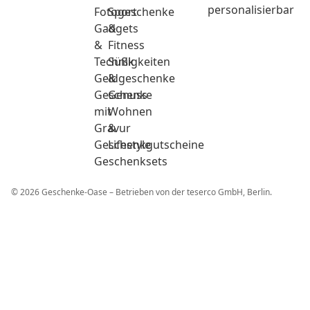
personalisierbar
Fotogeschenke
Sport
Gadgets
&
&
Fitness
Technik
Süßigkeiten
Geldgeschenke
&
Geschenke
Genuss
mit
Wohnen
Gravur
&
Geschenkgutscheine
Lifestyle
Geschenksets
© 2026 Geschenke-Oase – Betrieben von der teserco GmbH, Berlin.