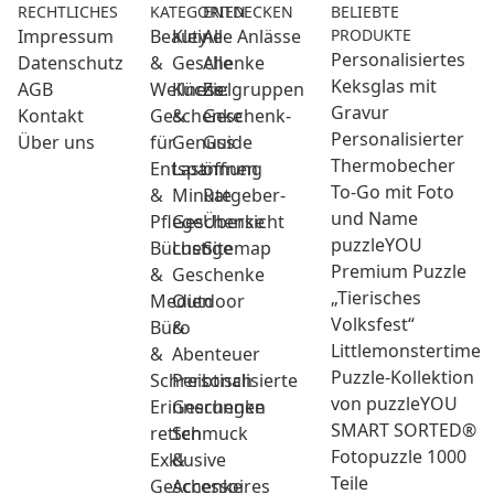
RECHTLICHES
KATEGORIEN
ENTDECKEN
BELIEBTE
Impressum
Beauty
Kleine
Alle Anlässe
PRODUKTE
Personalisiertes
Datenschutz
&
Geschenke
Alle
Keksglas mit
AGB
Wellness:
Küche
Zielgruppen
Gravur
Kontakt
Geschenke
&
Geschenk-
Personalisierter
Über uns
für
Genuss
Guide
Thermobecher
Entspannung
Last
öffnen
To-Go mit Foto
&
Minute
Ratgeber-
und Name
Pflege
Geschenke
Übersicht
puzzleYOU
Bücher
Lustige
Sitemap
Premium Puzzle
&
Geschenke
„Tierisches
Medien
Outdoor
Volksfest“
Büro
&
Littlemonstertime
&
Abenteuer
Puzzle-Kollektion
Schreibtisch
Personalisierte
von puzzleYOU
Erinnerungen
Geschenke
SMART SORTED®
retten
Schmuck
Fotopuzzle 1000
Exklusive
&
Teile
Geschenke
Accessoires