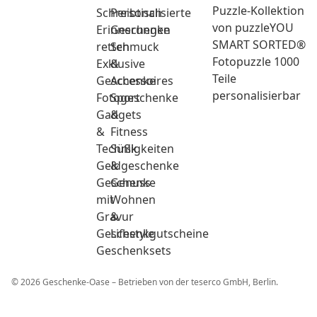
Puzzle-Kollektion
Schreibtisch
Personalisierte
von puzzleYOU
Erinnerungen
Geschenke
SMART SORTED®
retten
Schmuck
Fotopuzzle 1000
Exklusive
&
Teile
Geschenke
Accessoires
personalisierbar
Fotogeschenke
Sport
Gadgets
&
&
Fitness
Technik
Süßigkeiten
Geldgeschenke
&
Geschenke
Genuss
mit
Wohnen
Gravur
&
Geschenkgutscheine
Lifestyle
Geschenksets
© 2026 Geschenke-Oase – Betrieben von der teserco GmbH, Berlin.