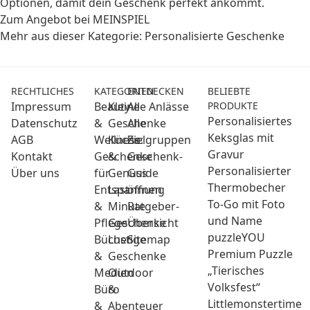
Optionen, damit dein Geschenk perfekt ankommt.
Zum Angebot bei MEINSPIEL
Mehr aus dieser Kategorie:
Personalisierte Geschenke
RECHTLICHES
KATEGORIEN
ENTDECKEN
BELIEBTE
Impressum
Beauty
Kleine
Alle Anlässe
PRODUKTE
Personalisiertes
Datenschutz
&
Geschenke
Alle
Keksglas mit
AGB
Wellness:
Küche
Zielgruppen
Gravur
Kontakt
Geschenke
&
Geschenk-
Personalisierter
Über uns
für
Genuss
Guide
Thermobecher
Entspannung
Last
öffnen
To-Go mit Foto
&
Minute
Ratgeber-
und Name
Pflege
Geschenke
Übersicht
puzzleYOU
Bücher
Lustige
Sitemap
Premium Puzzle
&
Geschenke
„Tierisches
Medien
Outdoor
Volksfest“
Büro
&
Littlemonstertime
&
Abenteuer