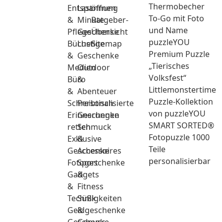
Thermobecher
Entspannung
Last
öffnen
To-Go mit Foto
&
Minute
Ratgeber-
und Name
Pflege
Geschenke
Übersicht
puzzleYOU
Bücher
Lustige
Sitemap
Premium Puzzle
&
Geschenke
„Tierisches
Medien
Outdoor
Volksfest“
Büro
&
Littlemonstertime
&
Abenteuer
Puzzle-Kollektion
Schreibtisch
Personalisierte
von puzzleYOU
Erinnerungen
Geschenke
SMART SORTED®
retten
Schmuck
Fotopuzzle 1000
Exklusive
&
Teile
Geschenke
Accessoires
personalisierbar
Fotogeschenke
Sport
Gadgets
&
&
Fitness
Technik
Süßigkeiten
Geldgeschenke
&