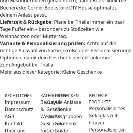
und Besonderheiten genau durch, damit Book Nook DIY
Bücherecke Corner Bookstore DIY House optimal zu
deinem Anlass passt.
Lieferzeit & Rückgabe:
Plane bei Thalia immer ein paar
Tage Puffer ein – besonders zu Stoßzeiten wie
Weihnachten oder Muttertag.
Variante & Personalisierung prüfen:
Achte auf die
richtige Auswahl von Farbe, Größe oder Personalisierungs-
Optionen, damit dein Geschenk perfekt ankommt.
Zum Angebot bei Thalia
Mehr aus dieser Kategorie:
Kleine Geschenke
RECHTLICHES
KATEGORIEN
ENTDECKEN
BELIEBTE
Impressum
Beauty
Kleine
Alle Anlässe
PRODUKTE
Personalisiertes
Datenschutz
&
Geschenke
Alle
Keksglas mit
AGB
Wellness:
Küche
Zielgruppen
Gravur
Kontakt
Geschenke
&
Geschenk-
Personalisierter
Über uns
für
Genuss
Guide