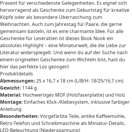
Präsent
für verschiedenste Gelegenheiten. Es eignet sich
hervorragend als
Geschenke zum Geburtstag
für kreative
Köpfe oder als besondere Überraschung zum
Weihnachten
. Auch zum
Jahrestag
für Paare, die gerne
gemeinsam basteln, ist es eine charmante Idee. Für alle
Geschenke für Leseratten
ist dieses Book Nook ein
absolutes Highlight – eine Miniaturwelt, die die Liebe zur
Literatur widerspiegelt. Und wenn du auf der Suche nach
einem originellen
Geschenke zum Wichteln
bist, hast du
hier das perfekte Los gezogen!
Produktdetails
Abmessungen:
25 x 16,7 x 18 cm (L/B/H: 18/25/16,7 cm)
Gewicht:
1144 g
Material:
Hochwertiges MDF (Holzfaserplatte) und Holz
Montage:
Einfaches Klick-/Klebesystem, inklusive farbiger
Anleitung
Besonderheiten:
Vorgefärbte Teile, antike Kaffeemühle,
Retro-Telefon und Schreibmaschine als Miniatur-Details,
LED-Beleuchtung (Niederspannung)