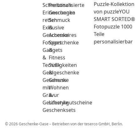
Puzzle-Kollektion
Schreibtisch
Personalisierte
von puzzleYOU
Erinnerungen
Geschenke
SMART SORTED®
retten
Schmuck
Fotopuzzle 1000
Exklusive
&
Teile
Geschenke
Accessoires
personalisierbar
Fotogeschenke
Sport
Gadgets
&
&
Fitness
Technik
Süßigkeiten
Geldgeschenke
&
Geschenke
Genuss
mit
Wohnen
Gravur
&
Geschenkgutscheine
Lifestyle
Geschenksets
© 2026 Geschenke-Oase – Betrieben von der teserco GmbH, Berlin.