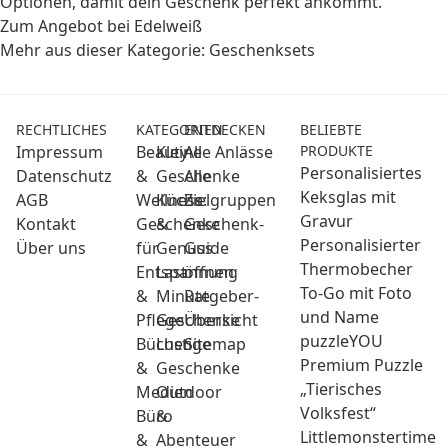
Optionen, damit dein Geschenk perfekt ankommt.
Zum Angebot bei Edelweiß
Mehr aus dieser Kategorie:
Geschenksets
RECHTLICHES
KATEGORIEN
ENTDECKEN
BELIEBTE
Impressum
Beauty
Kleine
Alle Anlässe
PRODUKTE
Personalisiertes
Datenschutz
&
Geschenke
Alle
Keksglas mit
AGB
Wellness:
Küche
Zielgruppen
Gravur
Kontakt
Geschenke
&
Geschenk-
Personalisierter
Über uns
für
Genuss
Guide
Thermobecher
Entspannung
Last
öffnen
To-Go mit Foto
&
Minute
Ratgeber-
und Name
Pflege
Geschenke
Übersicht
puzzleYOU
Bücher
Lustige
Sitemap
Premium Puzzle
&
Geschenke
„Tierisches
Medien
Outdoor
Volksfest“
Büro
&
Littlemonstertime
&
Abenteuer