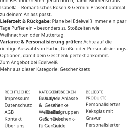
und Besonderheiten genau durch, damit Blumenstrauß
Isabella – Romantisches Rosen & Germini Präsent optimal
zu deinem Anlass passt.
Lieferzeit & Rückgabe:
Plane bei Edelweiß immer ein paar
Tage Puffer ein – besonders zu Stoßzeiten wie
Weihnachten oder Muttertag.
Variante & Personalisierung prüfen:
Achte auf die
richtige Auswahl von Farbe, Größe oder Personalisierungs-
Optionen, damit dein Geschenk perfekt ankommt.
Zum Angebot bei Edelweiß
Mehr aus dieser Kategorie:
Geschenksets
RECHTLICHES
KATEGORIEN
ENTDECKEN
BELIEBTE
Impressum
Beauty
Kleine
Alle Anlässe
PRODUKTE
Personalisiertes
Datenschutz
&
Geschenke
Alle
Keksglas mit
AGB
Wellness:
Küche
Zielgruppen
Gravur
Kontakt
Geschenke
&
Geschenk-
Personalisierter
Über uns
für
Genuss
Guide