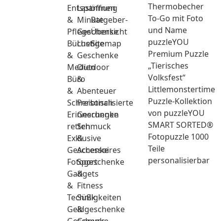
Thermobecher
Entspannung
Last
öffnen
To-Go mit Foto
&
Minute
Ratgeber-
und Name
Pflege
Geschenke
Übersicht
puzzleYOU
Bücher
Lustige
Sitemap
Premium Puzzle
&
Geschenke
„Tierisches
Medien
Outdoor
Volksfest“
Büro
&
Littlemonstertime
&
Abenteuer
Puzzle-Kollektion
Schreibtisch
Personalisierte
von puzzleYOU
Erinnerungen
Geschenke
SMART SORTED®
retten
Schmuck
Fotopuzzle 1000
Exklusive
&
Teile
Geschenke
Accessoires
personalisierbar
Fotogeschenke
Sport
Gadgets
&
&
Fitness
Technik
Süßigkeiten
Geldgeschenke
&