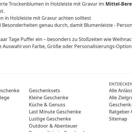
ierte Trockenblumen in Holzleiste mit Gravur im
Mittel-Bere
t.
 in Holzleiste mit Gravur achten solltest
 Besonderheiten genau durch, damit Blumenleiste - Persona
aar Tage Puffer ein – besonders zu Stoßzeiten wie Weihna
ge Auswahl von Farbe, Größe oder Personalisierungs-Optio
ENTDECKE
Geschenke
Geschenksets
Alle Anläs
lege
Kleine Geschenke
Alle Zielg
Küche & Genuss
Geschenk-
Last Minute Geschenke
Ratgeber-
Lustige Geschenke
Sitemap
Outdoor & Abenteuer