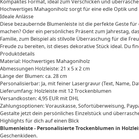
Kompaktes Format, ideal zum Verschicken und überrasche
Hochwertiges Mahagoniholz sorgt für eine edle Optik und 
Ideale Anlässe
Diese bezaubernde Blumenleiste ist die perfekte Geste fü
machen? Oder ein persönliches
Präsent zum Jahrestag
, da
Familie, zum Beispiel als stilvolle Überraschung für die
Freu
Freude zu bereiten, ist dieses dekorative Stück ideal. Du fi
Produktdetails
Material: Hochwertiges Mahagoniholz
Abmessungen Holzleiste: 21 x 5 x 2 cm
Länge der Blumen: ca. 28 cm
Personalisierbar: Ja, mit feiner Lasergravur (Text, Name, D
Lieferumfang: Holzleiste mit 12 Trockenblumen
Versandkosten: 4,95 EUR mit DHL
Zahlungsoptionen: Vorauskasse, Sofortüberweisung, Paypa
Gestalte jetzt dein persönliches Einzelstück und überrasche
Highlights für dich auf einen Blick
Blumenleiste - Personalisierte Trockenblumen in Holzlei
Geschenkideen.