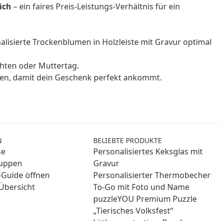
ich
– ein faires Preis-Leistungs-Verhältnis für ein
lisierte Trockenblumen in Holzleiste mit Gravur optimal
chten oder Muttertag.
nen, damit dein Geschenk perfekt ankommt.
N
BELIEBTE PRODUKTE
se
Personalisiertes Keksglas mit
ruppen
Gravur
Guide öffnen
Personalisierter Thermobecher
Übersicht
To-Go mit Foto und Name
puzzleYOU Premium Puzzle
„Tierisches Volksfest“