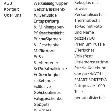
Keksglas mit
AGB
Wellness:
Küche
Zielgruppen
Gravur
Kontakt
Geschenke
&
Geschenk-
Personalisierter
Über uns
für
Genuss
Guide
Thermobecher
Entspannung
Last
öffnen
To-Go mit Foto
&
Minute
Ratgeber-
und Name
Pflege
Geschenke
Übersicht
puzzleYOU
Bücher
Lustige
Sitemap
Premium Puzzle
&
Geschenke
„Tierisches
Medien
Outdoor
Volksfest“
Büro
&
Littlemonstertime
&
Abenteuer
Puzzle-Kollektion
Schreibtisch
Personalisierte
von puzzleYOU
Erinnerungen
Geschenke
SMART SORTED®
retten
Schmuck
Fotopuzzle 1000
Exklusive
&
Teile
Geschenke
Accessoires
personalisierbar
Fotogeschenke
Sport
Gadgets
&
&
Fitness