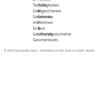
Technik
Süßigkeiten
Geldgeschenke
&
Geschenke
Genuss
mit
Wohnen
Gravur
&
Geschenkgutscheine
Lifestyle
Geschenksets
© 2026 Geschenke-Oase – Betrieben von der teserco GmbH, Berlin.