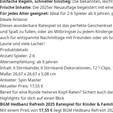
Einfache Regeln, schneller Einstieg:
Die bekannten, leicht
Frische Inhalte:
Die 2025er Neuauflage begeistert mit ein
Für jedes Alter geeignet:
Ideal für 2-6 Spieler ab 6 Jahren
Ideale Anlässe
Dieses wunderbare Ratespiel ist das perfekte
Geschenkset
und Spaß zu füllen, oder als Mitbringsel zu jedem
Kinderge
auch für entspannte Nachmittage mit Freunden oder als lu
Laune und viele Lacher!
Produktdetails
Anzahl Spieler: 2-6
Altersempfehlung: ab 6 Jahren
Inhalt: 6 Stirnbänder, 6 Stirnband-Dekorationen, 12 ?-Clips
Maße: 26,67 x 26,67 x 5,08 cm
Anbieter: Spin Master
Aktueller Preis: 17,55 €
Bereit für eine Runde heiteres Kopf-Raten? Sichert euch 
Highlights für dich auf einen Blick
BGM Hedbanz Refresh 2025 Ratespiel für Kinder & Famil
Mit einem Preis von
17,55 €
liegt BGM Hedbanz Refresh 2025