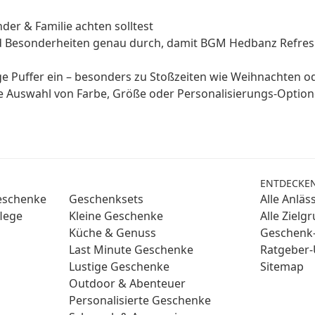
er & Familie achten solltest
d Besonderheiten genau durch, damit BGM Hedbanz Refresh 
ge Puffer ein – besonders zu Stoßzeiten wie Weihnachten o
ge Auswahl von Farbe, Größe oder Personalisierungs-Optio
ENTDECKE
Geschenke
Geschenksets
Alle Anläs
lege
Kleine Geschenke
Alle Zielg
Küche & Genuss
Geschenk-
Last Minute Geschenke
Ratgeber-
Lustige Geschenke
Sitemap
Outdoor & Abenteuer
Personalisierte Geschenke