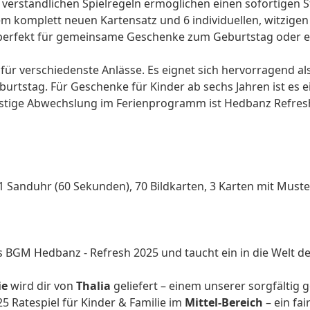
 verständlichen Spielregeln ermöglichen einen sofortigen St
em komplett neuen Kartensatz und 6 individuellen, witzige
, perfekt für gemeinsame
Geschenke zum Geburtstag
oder e
für verschiedenste Anlässe. Es eignet sich hervorragend al
burtstag
. Für
Geschenke für Kinder
ab sechs Jahren ist es e
stige Abwechslung im Ferienprogramm ist Hedbanz Refresh 
, 1 Sanduhr (60 Sekunden), 70 Bildkarten, 3 Karten mit Must
das BGM Hedbanz - Refresh 2025 und taucht ein in die Welt
ie
wird dir von
Thalia
geliefert – einem unserer sorgfältig
 Ratespiel für Kinder & Familie im
Mittel-Bereich
– ein fai